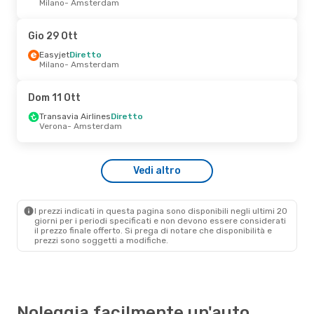
Milano
- Amsterdam
Easyjet
Diretto
Milano
- Amsterdam
Easyjet
Diretto
Gio 29 Ott
Amsterdam
- Milano
Easyjet
Diretto
Milano
- Amsterdam
Lun 28 Set
- Mer 30 Set
Easyjet
Diretto
Dom 11 Ott
Milano
- Amsterdam
Easyjet
Diretto
Transavia Airlines
Diretto
Amsterdam
- Milano
Verona
- Amsterdam
Dom 11 Ott
- Dom 18 Ott
Vedi altro
Easyjet
Diretto
Milano
- Amsterdam
Easyjet
Diretto
Amsterdam
- Milano
I prezzi indicati in questa pagina sono disponibili negli ultimi 20
giorni per i periodi specificati e non devono essere considerati
il ​​prezzo finale offerto. Si prega di notare che disponibilità e
prezzi sono soggetti a modifiche.
Noleggia facilmente un'auto