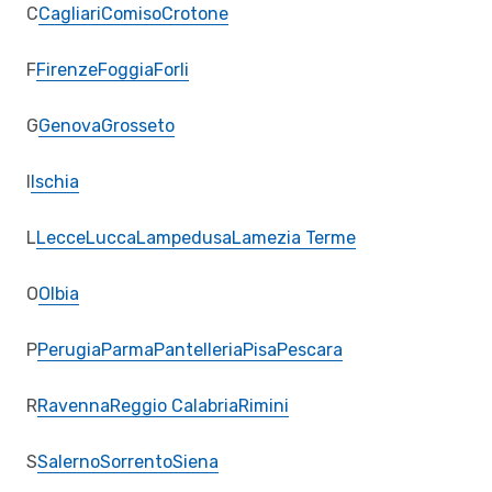
C
Cagliari
Comiso
Crotone
F
Firenze
Foggia
Forli
G
Genova
Grosseto
I
Ischia
L
Lecce
Lucca
Lampedusa
Lamezia Terme
O
Olbia
P
Perugia
Parma
Pantelleria
Pisa
Pescara
R
Ravenna
Reggio Calabria
Rimini
S
Salerno
Sorrento
Siena