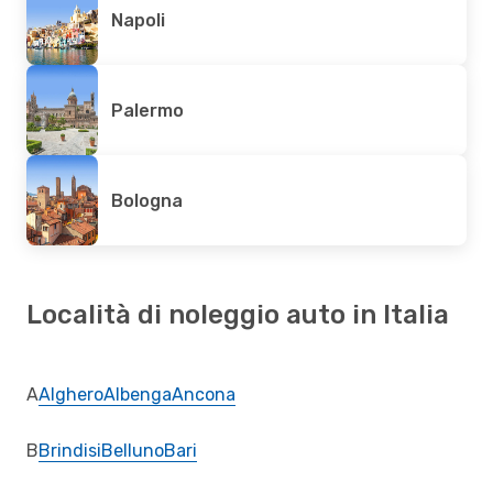
Napoli
Palermo
Bologna
Località di noleggio auto in Italia
A
Alghero
Albenga
Ancona
B
Brindisi
Belluno
Bari