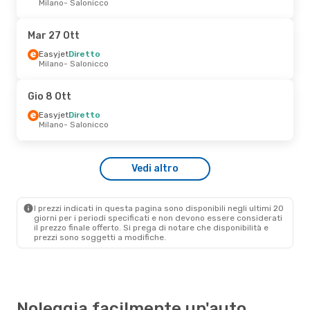
Milano
- Salonicco
Ryanair
Diretto
Milano
- Salonicco
Ryanair
Diretto
Mar 27 Ott
Salonicco
- Milano
Easyjet
Diretto
Milano
- Salonicco
Mar 29 Set
- Mer 30 Set
Ryanair
Diretto
Gio 8 Ott
Napoli
- Salonicco
Ryanair
Diretto
Easyjet
Diretto
Salonicco
- Napoli
Milano
- Salonicco
Ven 23 Ott
- Ven 30 Ott
Vedi altro
Ryanair
Diretto
Budapest
- Salonicco
Ryanair
Diretto
Salonicco
- Budapest
I prezzi indicati in questa pagina sono disponibili negli ultimi 20
giorni per i periodi specificati e non devono essere considerati
il ​​prezzo finale offerto. Si prega di notare che disponibilità e
prezzi sono soggetti a modifiche.
Noleggia facilmente un'auto