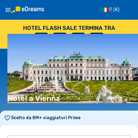
IT
(€)
HOTEL FLASH SALE TERMINA TRA
--
:
--
:
--
:
--
GIORNI
ORE
MINUTI
SECONDI
Hotel a Vienna
Scelto da 8M+ viaggiatori Prime