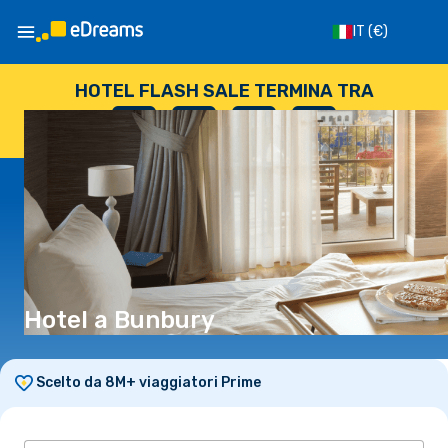
IT
(€)
HOTEL FLASH SALE TERMINA TRA
--
:
--
:
--
:
--
GIORNI
ORE
MINUTI
SECONDI
Hotel a Bunbury
Scelto da 8M+ viaggiatori Prime