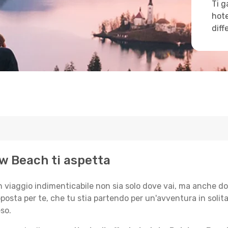
Ti g
hote
diff
ow Beach ti aspetta
n viaggio indimenticabile non sia solo dove vai, ma anche do
posta per te, che tu stia partendo per un'avventura in solit
so.