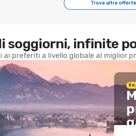
Trova altre offert
di soggiorni, infinite po
i ai preferiti a livello globale al miglior
Il 
M
p
g