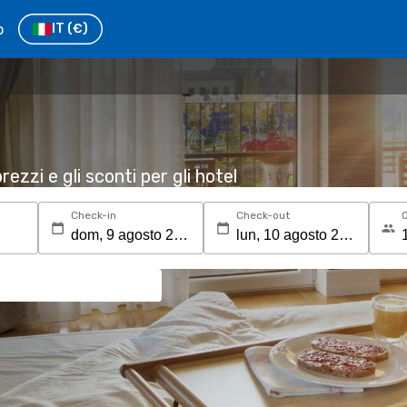
o
IT
(€)
rezzi e gli sconti per gli hotel
Check-in
Check-out
O