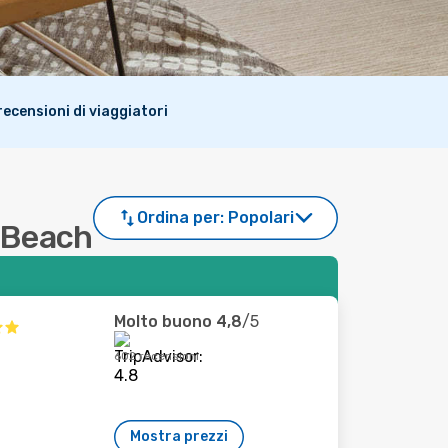
i recensioni di viaggiatori
Ordina per:
Popolari
w Beach
Molto buono
4,8
/5
602 recensioni
Mostra prezzi