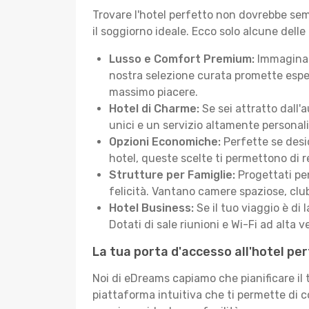
Trovare l'hotel perfetto non dovrebbe semb
il soggiorno ideale. Ecco solo alcune delle
Lusso e Comfort Premium:
Immagina d
nostra selezione curata promette esper
massimo piacere.
Hotel di Charme:
Se sei attratto dall'
unici e un servizio altamente personal
Opzioni Economiche:
Perfette se desi
hotel, queste scelte ti permettono di r
Strutture per Famiglie:
Progettati pen
felicità. Vantano camere spaziose, club
Hotel Business:
Se il tuo viaggio è di 
Dotati di sale riunioni e Wi-Fi ad alta ve
La tua porta d'accesso all'hotel p
Noi di eDreams capiamo che pianificare il
piattaforma intuitiva che ti permette di