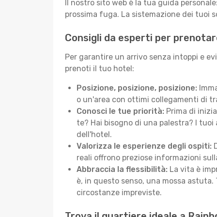
Il nostro sito web è la tua guida persona
prossima fuga. La sistemazione dei tuoi so
Consigli da esperti per prenota
Per garantire un arrivo senza intoppi e e
prenoti il tuo hotel:
Posizione, posizione, posizione:
Immag
o un'area con ottimi collegamenti di tr
Conosci le tue priorità:
Prima di inizi
te? Hai bisogno di una palestra? I tuoi 
dell'hotel.
Valorizza le esperienze degli ospiti:
D
reali offrono preziose informazioni sulla 
Abbraccia la flessibilità:
La vita è imp
è, in questo senso, una mossa astuta. 
circostanze impreviste.
Trova il quartiere ideale a Rai