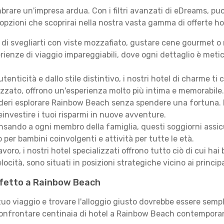
rare un'impresa ardua. Con i filtri avanzati di eDreams, puoi
 opzioni che scoprirai nella nostra vasta gamma di offerte ho
i svegliarti con viste mozzafiato, gustare cene gourmet o ril
ienze di viaggio impareggiabili, dove ogni dettaglio è meti
autenticità e dallo stile distintivo, i nostri hotel di charme
izzato, offrono un'esperienza molto più intima e memorabile.
deri esplorare Rainbow Beach senza spendere una fortuna. Da 
einvestire i tuoi risparmi in nuove avventure.
sando a ogni membro della famiglia, questi soggiorni assicur
 per bambini coinvolgenti e attività per tutte le età.
lavoro, i nostri hotel specializzati offrono tutto ciò di cui h
locità, sono situati in posizioni strategiche vicino ai principal
erfetto a Rainbow Beach
 tuo viaggio e trovare l'alloggio giusto dovrebbe essere sem
 confrontare centinaia di hotel a Rainbow Beach contemporan