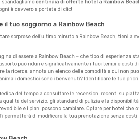
le: scandagliamo
centinaia di offerte hotel a Rainbow Beac
gni è davvero a portata di clic!
re il tuo soggiorno a Rainbow Beach
vitare sorprese dell'ultimo minuto a Rainbow Beach, tieni a 
ina di essere a Rainbow Beach – che tipo di esperienza st
asporto può ridurre significativamente i tuoi tempi e costi di
are la ricerca, annota un elenco delle comodità a cui non puo
animali domestici sono i benvenuti? Identificare le tue priori
edica del tempo a consultare le recensioni recenti su piatt
qualità del servizio, gli standard di pulizia e la disponibilità
revedibile e i piani possono cambiare. Optare per hotel che of
Ti permetterà di modificare la tua prenotazione senza costi
nbow Beach