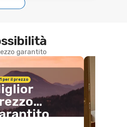
e
ssibilità
 prezzo garantito
n.1 per il prezzo
iglior
rezzo
arantito