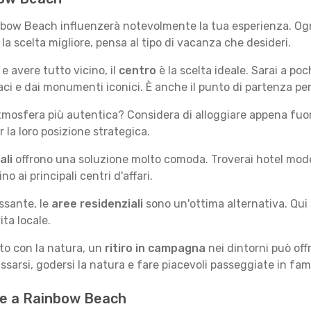
inbow Beach influenzerà notevolmente la tua esperienza. Og
e la scelta migliore, pensa al tipo di vacanza che desideri.
e avere tutto vicino, il
centro
è la scelta ideale. Sarai a poch
ivaci e dai monumenti iconici. È anche il punto di partenza p
mosfera più autentica? Considera di alloggiare appena fuori
la loro posizione strategica.
ali
offrono una soluzione molto comoda. Troverai hotel moderni
no ai principali centri d'affari.
ssante, le
aree residenziali
sono un'ottima alternativa. Qui 
ita locale.
tto con la natura, un
ritiro in campagna
nei dintorni può off
assarsi, godersi la natura e fare piacevoli passeggiate in fami
r te a Rainbow Beach