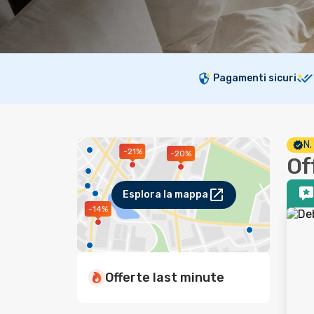
Pagamenti sicuri
N.
-21%
-20%
Of
Esplora la mappa
-14%
Offerte last minute