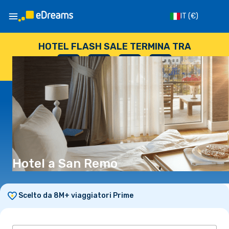
IT
(€)
HOTEL FLASH SALE TERMINA TRA
--
:
--
:
--
:
--
GIORNI
ORE
MINUTI
SECONDI
Hotel a San Remo
Scelto da 8M+ viaggiatori Prime