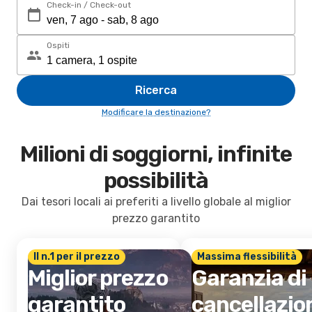
Check-in / Check-out
Ospiti
Ricerca
Modificare la destinazione?
Milioni di soggiorni, infinite
possibilità
Dai tesori locali ai preferiti a livello globale al miglior
prezzo garantito
Il n.1 per il prezzo
Massima flessibilità
Miglior prezzo
Garanzia di
garantito
cancellazio