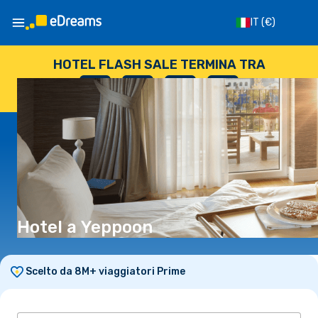
IT
(€)
HOTEL FLASH SALE TERMINA TRA
--
:
--
:
--
:
--
GIORNI
ORE
MINUTI
SECONDI
Hotel a Yeppoon
Scelto da 8M+ viaggiatori Prime