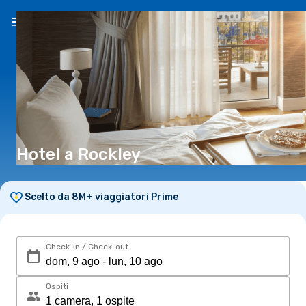
IT
(€)
Hotel a Rockley
Scelto da 8M+ viaggiatori Prime
Check-in / Check-out
Ospiti