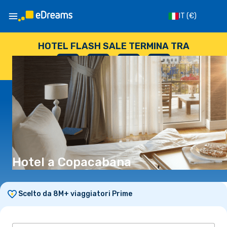
IT
(€)
HOTEL FLASH SALE TERMINA TRA
--
:
--
:
--
:
--
GIORNI
ORE
MINUTI
SECONDI
Hotel a Copacabana
Scelto da 8M+ viaggiatori Prime