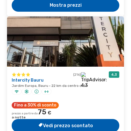
Mostra prezzi
(216)
4,3
Intercity Bauru
Jardim Europa, Bauru · 22 km da centro città
Fino a 30% di sconto
75
€
prezzo a partire da
a notte
Vedi prezzo scontato