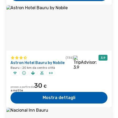
(735)
3,9
Astron Hotel Bauru by Nobile
Bauru · 20 km da centro città
30
€
prezzo a partire da
a notte
Mostra dettagli