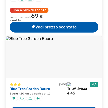
Fino a 30% di sconto
69
€
prezzo a partire da
a notte
Vedi prezzo scontato
(1610)
4,5
Blue Tree Garden Bauru
Bauru · 20 km da centro città