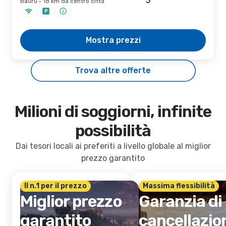
Bauru · 18 km da centro città
Mostra prezzi
Trova altre offerte
Milioni di soggiorni, infinite
possibilità
Dai tesori locali ai preferiti a livello globale al miglior
prezzo garantito
Il n.1 per il prezzo
Massima flessibilità
Miglior prezzo
Garanzia di
garantito
cancellazio