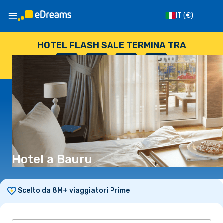
IT
(€)
HOTEL FLASH SALE TERMINA TRA
--
:
--
:
--
:
--
GIORNI
ORE
MINUTI
SECONDI
Hotel a Bauru
Scelto da 8M+ viaggiatori Prime