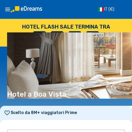
IT
(€)
HOTEL FLASH SALE TERMINA TRA
--
:
--
:
--
:
--
GIORNI
ORE
MINUTI
SECONDI
Hotel a Boa Vista
Scelto da 8M+ viaggiatori Prime