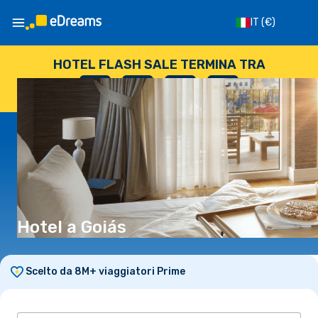
IT
(€)
HOTEL FLASH SALE TERMINA TRA
--
:
--
:
--
:
--
GIORNI
ORE
MINUTI
SECONDI
Hotel a Goiás
Scelto da 8M+ viaggiatori Prime