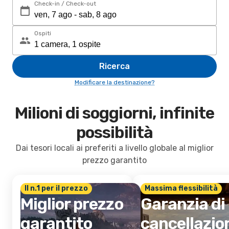
Check-in / Check-out
Ospiti
Ricerca
Modificare la destinazione?
Milioni di soggiorni, infinite
possibilità
Dai tesori locali ai preferiti a livello globale al miglior
prezzo garantito
Il n.1 per il prezzo
Massima flessibilità
Miglior prezzo
Garanzia di
garantito
cancellazio