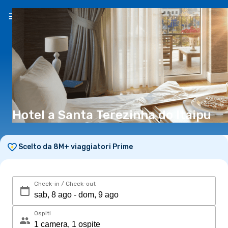
IT
(€)
Hotel a Santa Terezinha do Itaipu
Scelto da 8M+ viaggiatori Prime
Check-in / Check-out
Ospiti