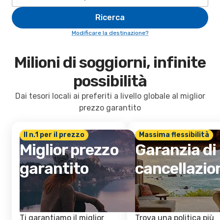
Ricerca
Modificare la destinazione?
Milioni di soggiorni, infinite
possibilità
Dai tesori locali ai preferiti a livello globale al miglior
prezzo garantito
Il n.1 per il prezzo
Massima flessibilità
Miglior prezzo
Garanzia di
garantito
cancellazio
Ti garantiamo il miglior
Trova una politica più