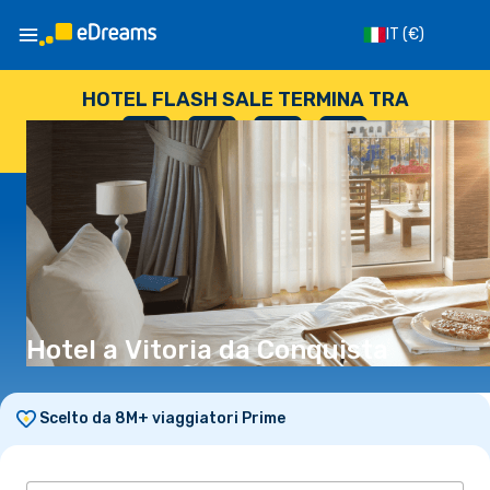
IT
(€)
HOTEL FLASH SALE TERMINA TRA
--
:
--
:
--
:
--
GIORNI
ORE
MINUTI
SECONDI
Hotel a Vitoria da Conquista
Scelto da 8M+ viaggiatori Prime