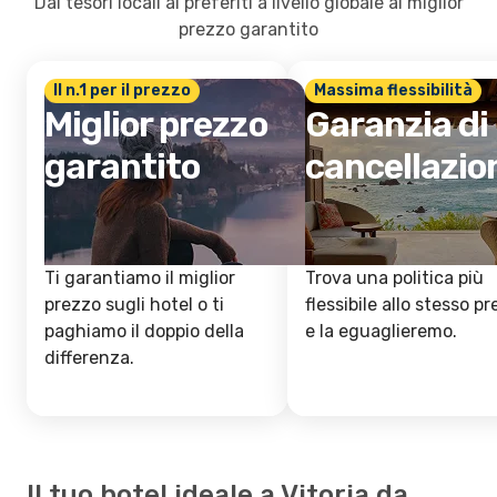
Dai tesori locali ai preferiti a livello globale al miglior
prezzo garantito
Il n.1 per il prezzo
Massima flessibilità
Miglior prezzo
Garanzia di
garantito
cancellazio
Ti garantiamo il miglior
Trova una politica più
prezzo sugli hotel o ti
flessibile allo stesso p
paghiamo il doppio della
e la eguaglieremo.
differenza.
Il tuo hotel ideale a Vitoria da