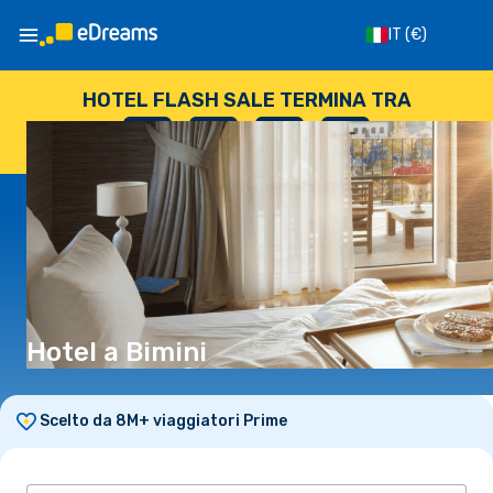
IT
(€)
HOTEL FLASH SALE TERMINA TRA
--
:
--
:
--
:
--
GIORNI
ORE
MINUTI
SECONDI
Hotel a Bimini
Scelto da 8M+ viaggiatori Prime