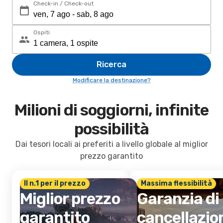
Check-in / Check-out
Ospiti
Ricerca
Modificare la destinazione?
Milioni di soggiorni, infinite
possibilità
Dai tesori locali ai preferiti a livello globale al miglior
prezzo garantito
Il n.1 per il prezzo
Massima flessibilità
Miglior prezzo
Garanzia di
garantito
cancellazio