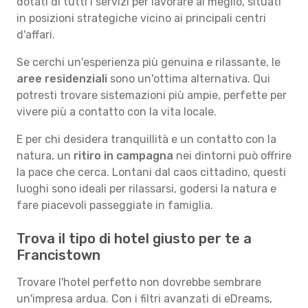
dotati di tutti i servizi per lavorare al meglio, situati
in posizioni strategiche vicino ai principali centri
d'affari.
Se cerchi un'esperienza più genuina e rilassante, le
aree residenziali
sono un'ottima alternativa. Qui
potresti trovare sistemazioni più ampie, perfette per
vivere più a contatto con la vita locale.
E per chi desidera tranquillità e un contatto con la
natura, un
ritiro in campagna
nei dintorni può offrire
la pace che cerca. Lontani dal caos cittadino, questi
luoghi sono ideali per rilassarsi, godersi la natura e
fare piacevoli passeggiate in famiglia.
Trova il tipo di hotel giusto per te a
Francistown
Trovare l'hotel perfetto non dovrebbe sembrare
un'impresa ardua. Con i filtri avanzati di eDreams,