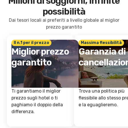
Milioni di soggiorni, infinite
possibilità
Dai tesori locali ai preferiti a livello globale al miglior
prezzo garantito
Il n.1 per il prezzo
Massima flessibilità
Miglior prezzo
Garanzia di
garantito
cancellazio
Ti garantiamo il miglior
Trova una politica più
prezzo sugli hotel o ti
flessibile allo stesso p
paghiamo il doppio della
e la eguaglieremo.
differenza.