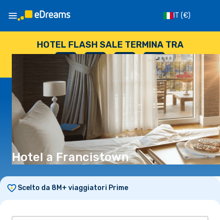
IT
(€)
HOTEL FLASH SALE TERMINA TRA
--
:
--
:
--
:
--
GIORNI
ORE
MINUTI
SECONDI
Hotel a Francistown
Scelto da 8M+ viaggiatori Prime