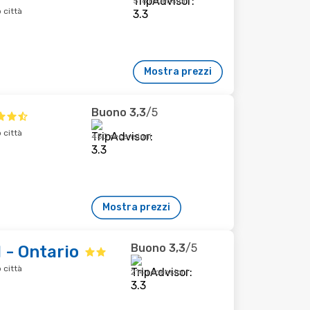
516 recensioni
 città
Mostra prezzi
Buono
3,3
/5
 città
450 recensioni
Mostra prezzi
Buono
3,3
/5
 - Ontario
 città
214 recensioni