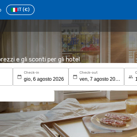
o
IT
(€)
rezzi e gli sconti per gli hotel
Check-in
Check-out
O