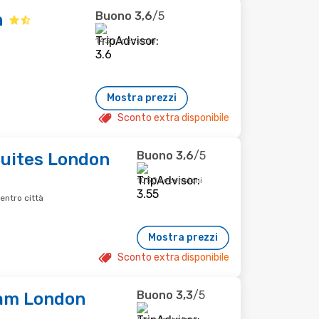
Buono
3,6
/5
n
143 recensioni
Mostra prezzi
Sconto extra disponibile
Buono
3,6
/5
uites London
1050 recensioni
ntro città
Mostra prezzi
Sconto extra disponibile
Buono
3,3
/5
am London