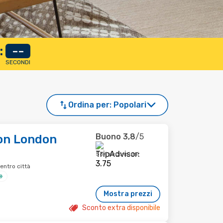
:
--
SECONDI
Ordina per:
Popolari
Buono
3,8
/5
ton London
534 recensioni
ntro città
Mostra prezzi
Sconto extra disponibile