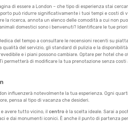
ina di essere a London – che tipo di esperienza stai cerca
porto può ridurre significativamente i tuoi tempi e costi di v
are la ricerca, annota un elenco delle comodità a cui non puo
animali domestici sono i benvenuti? Identificare le tue priori
edica del tempo a consultare le recensioni recenti su piatt
qualità del servizio, gli standard di pulizia e la disponibilità
revedibile e i piani possono cambiare. Optare per hotel che of
Ti permetterà di modificare la tua prenotazione senza costi
on
ndon influenzerà notevolmente la tua esperienza. Ogni quarti
iore, pensa al tipo di vacanza che desideri.
e avere tutto vicino, il
centro
è la scelta ideale. Sarai a poch
vaci e dai monumenti iconici. È anche il punto di partenza pe