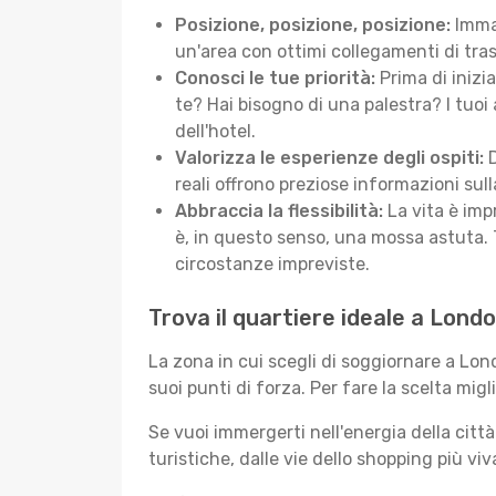
Posizione, posizione, posizione:
Immag
un'area con ottimi collegamenti di tras
Conosci le tue priorità:
Prima di inizi
te? Hai bisogno di una palestra? I tuoi 
dell'hotel.
Valorizza le esperienze degli ospiti:
D
reali offrono preziose informazioni sulla 
Abbraccia la flessibilità:
La vita è imp
è, in questo senso, una mossa astuta. 
circostanze impreviste.
Trova il quartiere ideale a Lond
La zona in cui scegli di soggiornare a Lo
suoi punti di forza. Per fare la scelta migl
Se vuoi immergerti nell'energia della città 
turistiche, dalle vie dello shopping più vi