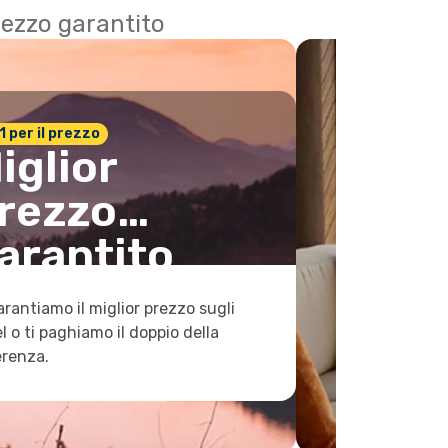
 prezzo garantito
n.1 per il prezzo
iglior
rezzo
arantito
arantiamo il miglior prezzo sugli
l o ti paghiamo il doppio della
erenza.