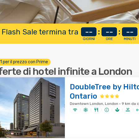
 Flash Sale termina tra
--
:
--
:
--
GIORNI
ORE
MINUTI
 1 per il prezzo con Prime
ferte di hotel infinite a London
DoubleTree by Hil
Ontario
Downtown London, London · 9 km da ce