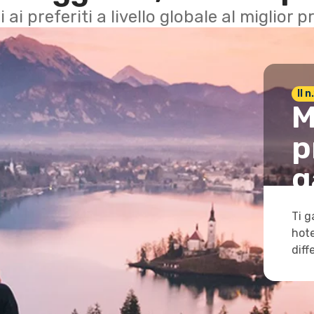
i ai preferiti a livello globale al miglior
Il 
M
p
g
Ti g
hote
diff