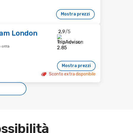
Mostra prezzi
2,9
/5
ham London
1626 recensioni
 città
Mostra prezzi
Sconto extra disponibile
e
ssibilità