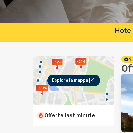
Hotel
N.
-21%
-17%
Of
Esplora la mappa
-20%
Offerte last minute