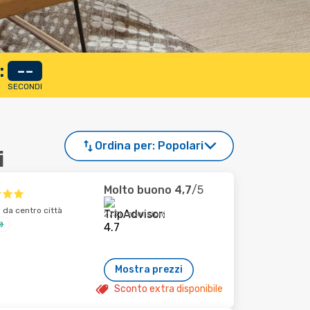
:
--
SECONDI
Ordina per:
Popolari
i
Molto buono
4,7
/5
da centro città
2731 recensioni
Mostra prezzi
Sconto extra disponibile