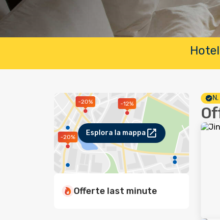
Hotel
N.
-20%
-12%
Of
Esplora la mappa
-20%
Offerte last minute