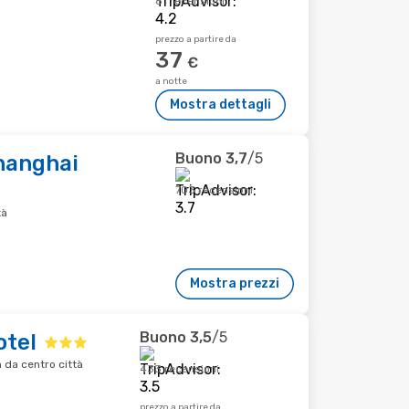
81 recensioni
prezzo a partire da
37
€
a notte
Mostra dettagli
Buono
3,7
/5
hanghai
703 recensioni
tà
Mostra prezzi
Buono
3,5
/5
otel
da centro città
433 recensioni
prezzo a partire da