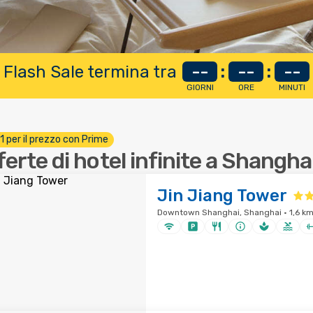
 Flash Sale termina tra
--
:
--
:
--
GIORNI
ORE
MINUTI
 1 per il prezzo con Prime
ferte di hotel infinite a Shangha
Jin Jiang Tower
Downtown Shanghai, Shanghai · 1,6 km 