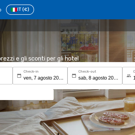
o
IT
(€)
rezzi e gli sconti per gli hotel
Check-in
Check-out
O