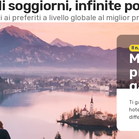
di soggiorni, infinite po
i ai preferiti a livello globale al miglior
Il 
M
p
g
Ti g
hote
diff