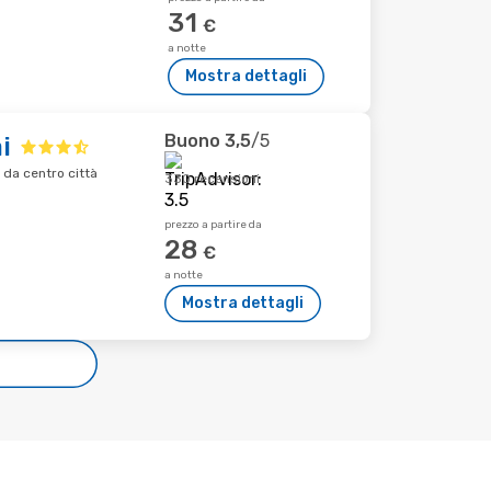
31
€
a notte
Mostra dettagli
Buono
3,5
/5
i
da centro città
330 recensioni
prezzo a partire da
28
€
a notte
Mostra dettagli
e