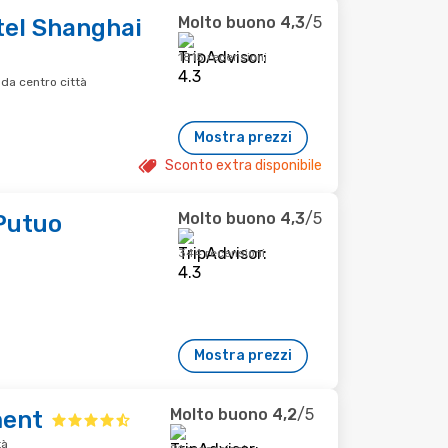
Molto buono
4,3
/5
el Shanghai
1815 recensioni
da centro città
Mostra prezzi
Sconto extra disponibile
Molto buono
4,3
/5
Putuo
344 recensioni
Mostra prezzi
Molto buono
4,2
/5
ment
tà