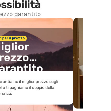
ssibilità
 prezzo garantito
n.1 per il prezzo
iglior
rezzo
arantito
arantiamo il miglior prezzo sugli
l o ti paghiamo il doppio della
erenza.