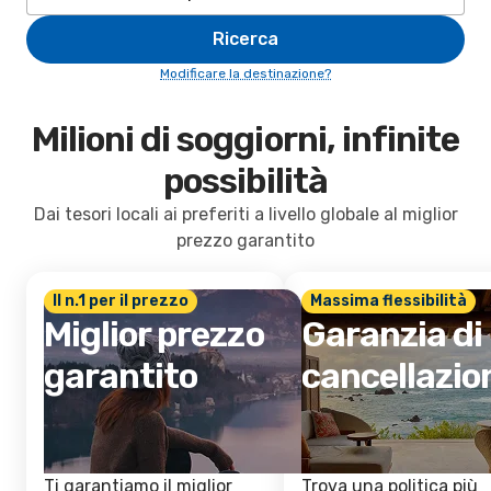
Ricerca
Modificare la destinazione?
Milioni di soggiorni, infinite
possibilità
Dai tesori locali ai preferiti a livello globale al miglior
prezzo garantito
Il n.1 per il prezzo
Massima flessibilità
Miglior prezzo
Garanzia di
garantito
cancellazio
Ti garantiamo il miglior
Trova una politica più