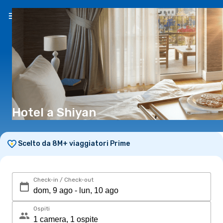
IT
(€)
Hotel a Shiyan
Scelto da 8M+ viaggiatori Prime
Check-in / Check-out
Ospiti