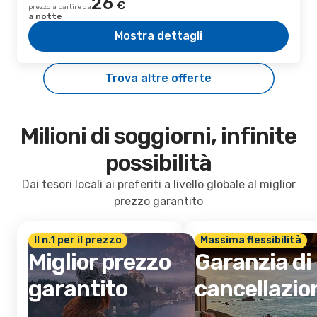
26
€
prezzo a partire da
a notte
Mostra dettagli
Trova altre offerte
Milioni di soggiorni, infinite
possibilità
Dai tesori locali ai preferiti a livello globale al miglior
prezzo garantito
Il n.1 per il prezzo
Massima flessibilità
Miglior prezzo
Garanzia di
garantito
cancellazio