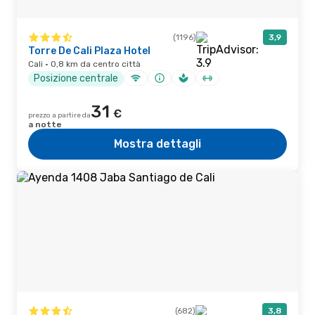
(1196)
3,9
Torre De Cali Plaza Hotel
Cali · 0,8 km da centro città
Posizione centrale
31
€
prezzo a partire da
a notte
Mostra dettagli
(682)
3,8