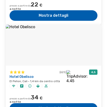
22
€
prezzo a partire da
a notte
Mostra dettagli
(625)
4,5
Hotel Obelisco
El Peñon, Cali · 1,4 km da centro città
34
€
prezzo a partire da
a notte