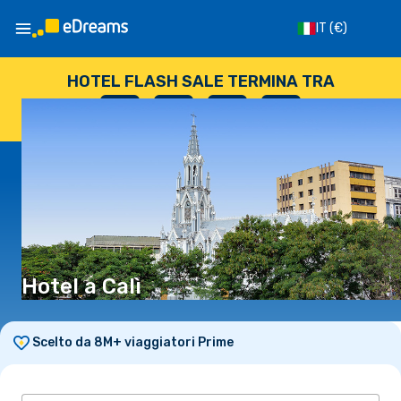
IT
(€)
HOTEL FLASH SALE TERMINA TRA
--
:
--
:
--
:
--
GIORNI
ORE
MINUTI
SECONDI
Hotel a Calì
Scelto da 8M+ viaggiatori Prime