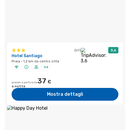
(69)
3,6
Hotel Santiago
Praia · 1,2 km da centro città
37
€
prezzo a partire da
a notte
Mostra dettagli