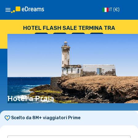
IT
(€)
HOTEL FLASH SALE TERMINA TRA
--
:
--
:
--
:
--
GIORNI
ORE
MINUTI
SECONDI
Hotel a Praia
Scelto da 8M+ viaggiatori Prime