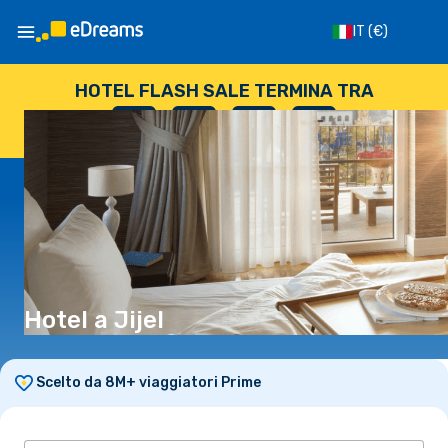
IT
(€)
HOTEL FLASH SALE TERMINA TRA
--
:
--
:
--
:
--
GIORNI
ORE
MINUTI
SECONDI
Hotel a Jijel
Scelto da 8M+ viaggiatori Prime