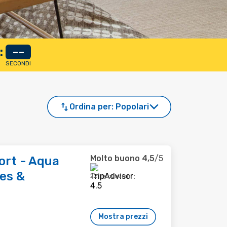
:
--
SECONDI
Ordina per:
Popolari
Molto buono
4,5
/5
rt - Aqua
ies &
221 recensioni
Mostra prezzi