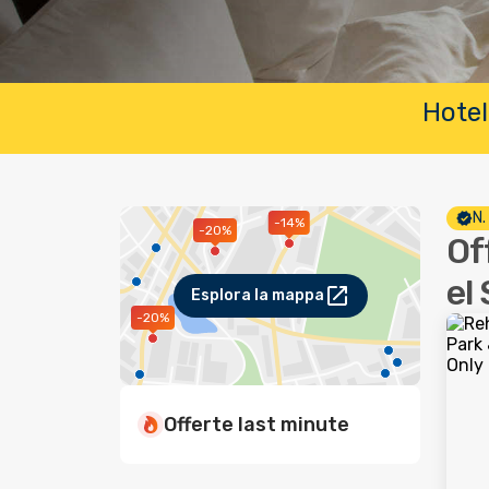
Hotel
N.
-14%
-20%
Of
el
Esplora la mappa
-20%
Offerte last minute