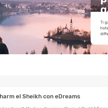
g
Ti g
hote
diff
 Sharm el Sheikh con eDreams