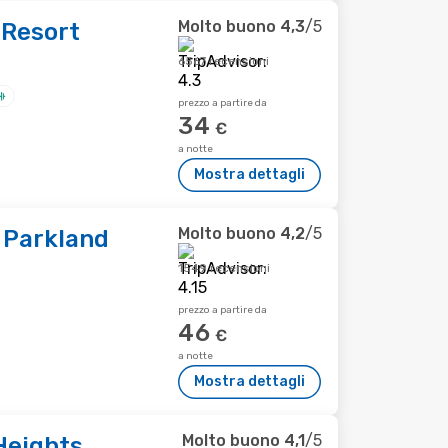
Molto buono
4,3
/5
 Resort
6567 recensioni
prezzo a partire da
34
€
a notte
Mostra dettagli
Molto buono
4,2
/5
 Parkland
1549 recensioni
prezzo a partire da
46
€
a notte
Mostra dettagli
Molto buono
4,1
/5
eights