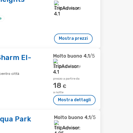
2746 recensioni
Mostra prezzi
Molto buono
4,1
/5
Sharm El-
2255 recensioni
centro città
prezzo a partire da
18
€
a notte
Mostra dettagli
Molto buono
4,1
/5
Aqua Park
557 recensioni