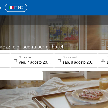
o
IT
(€)
rezzi e gli sconti per gli hotel
Check-in
Check-out
O