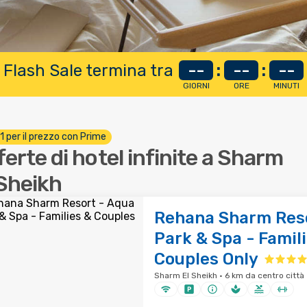
 Flash Sale termina tra
--
:
--
:
--
GIORNI
ORE
MINUTI
 1 per il prezzo con Prime
ferte di hotel infinite a Sharm
 Sheikh
Rehana Sharm Reso
Park & Spa - Famil
Couples Only
Sharm El Sheikh · 6 km da centro città