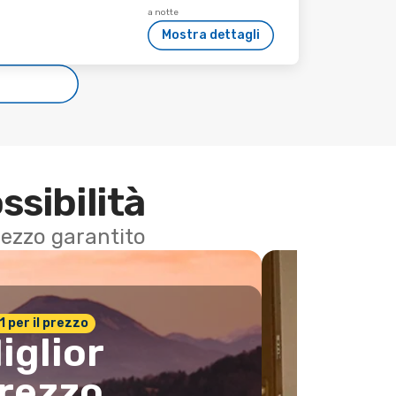
a notte
Mostra dettagli
e
ssibilità
 prezzo garantito
n.1 per il prezzo
iglior
rezzo