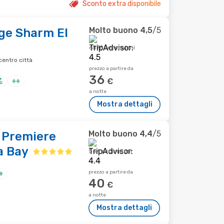
Sconto extra disponibile
Molto buono
4,5
/5
ge Sharm El
6578 recensioni
centro città
prezzo a partire da
36
€
a notte
Mostra dettagli
Molto buono
4,4
/5
 Premiere
a Bay
544 recensioni
prezzo a partire da
40
€
a notte
Mostra dettagli