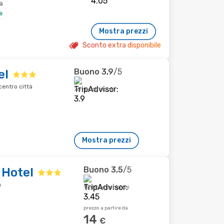
à
Mostra prezzi
Sconto extra disponibile
Buono
3,9
/5
el
centro città
76 recensioni
Mostra prezzi
Buono
3,5
/5
 Hotel
à
1949 recensioni
prezzo a partire da
14
€