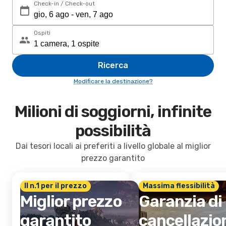
Check-in / Check-out
Ospiti
Ricerca
Modificare la destinazione?
Milioni di soggiorni, infinite
possibilità
Dai tesori locali ai preferiti a livello globale al miglior
prezzo garantito
Il n.1 per il prezzo
Massima flessibilità
Miglior prezzo
Garanzia di
garantito
cancellazio