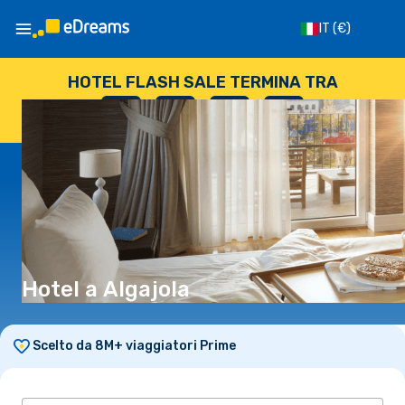
IT
(€)
HOTEL FLASH SALE TERMINA TRA
--
:
--
:
--
:
--
GIORNI
ORE
MINUTI
SECONDI
Hotel a Algajola
Scelto da 8M+ viaggiatori Prime