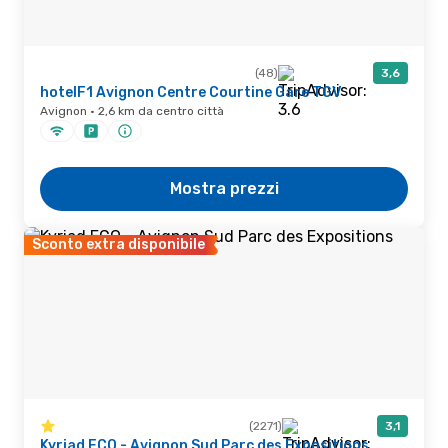
(48)
3,6
hotelF1 Avignon Centre Courtine Gare TGV
Avignon · 2,6 km da centro città
Mostra prezzi
Sconto extra disponibile
(2271)
3,1
Kyriad ECO - Avignon Sud Parc des Expositions