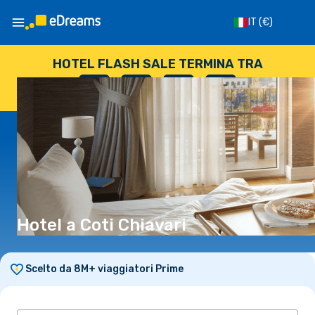
IT
(€)
HOTEL FLASH SALE TERMINA TRA
--
:
--
:
--
:
--
GIORNI
ORE
MINUTI
SECONDI
Hotel a Coti Chiavari
Scelto da 8M+ viaggiatori Prime