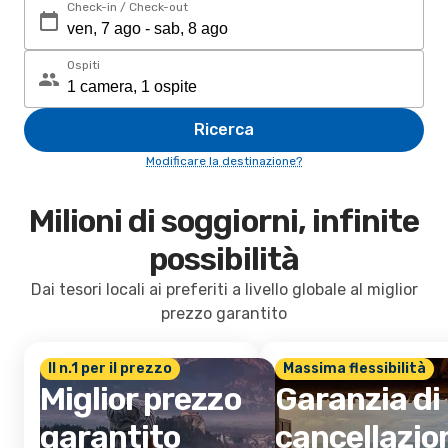
Check-in / Check-out
Ospiti
Ricerca
Modificare la destinazione?
Milioni di soggiorni, infinite
possibilità
Dai tesori locali ai preferiti a livello globale al miglior
prezzo garantito
Il n.1 per il prezzo
Massima flessibilità
Miglior prezzo
Garanzia di
garantito
cancellazio