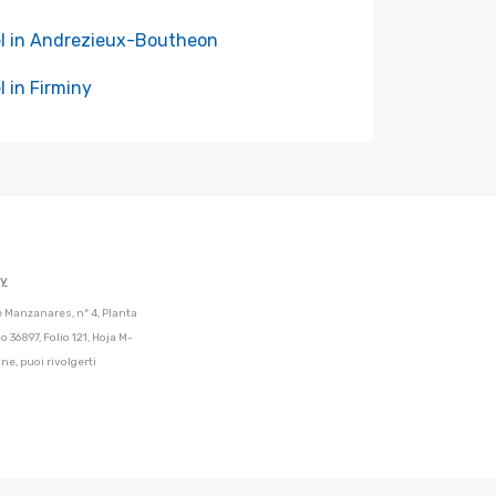
l in Andrezieux-Boutheon
l in Firminy
cy
de Manzanares, nº 4, Planta
 36897, Folio 121, Hoja M-
ne, puoi rivolgerti