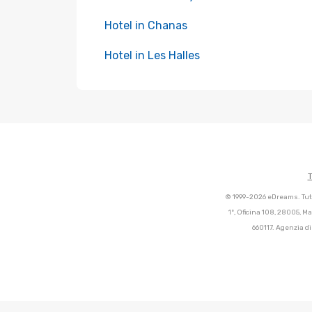
Hotel in Chanas
Hotel in Les Halles
T
© 1999-2026 eDreams. Tutti
1º, Oficina 108, 28005, M
660117. Agenzia di