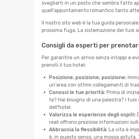
svegliarti in un posto che sembra fatto ap
quell'appuntamento romantico tanto atte
Il nostro sito web è la tua guida persona
prossima fuga. La sistemazione dei tuoi so
Consigli da esperti per prenotar
Per garantire un arrivo senza intoppi e ev
prenoti il tuo hotel:
Posizione, posizione, posizione:
Immag
un'area con ottimi collegamenti di tras
Conosci le tue priorità:
Prima di inizi
te? Hai bisogno di una palestra? I tuoi 
dell'hotel.
Valorizza le esperienze degli ospiti:
D
reali offrono preziose informazioni sulla 
Abbraccia la flessibilità:
La vita è imp
è, in questo senso, una mossa astuta. 