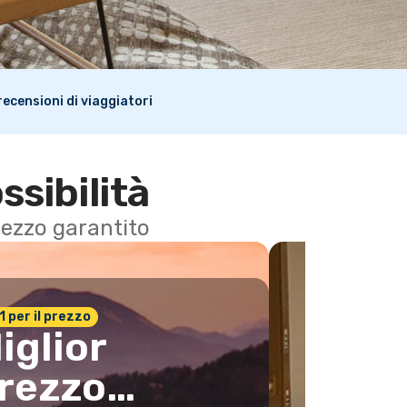
i recensioni di viaggiatori
ssibilità
 prezzo garantito
n.1 per il prezzo
iglior
rezzo