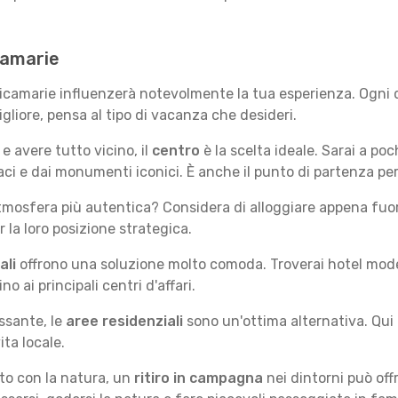
icamarie
 Ricamarie influenzerà notevolmente la tua esperienza. Ogni 
migliore, pensa al tipo di vacanza che desideri.
e avere tutto vicino, il
centro
è la scelta ideale. Sarai a poch
vaci e dai monumenti iconici. È anche il punto di partenza per
mosfera più autentica? Considera di alloggiare appena fuori
la loro posizione strategica.
ali
offrono una soluzione molto comoda. Troverai hotel moderni
no ai principali centri d'affari.
ssante, le
aree residenziali
sono un'ottima alternativa. Qui 
ita locale.
tto con la natura, un
ritiro in campagna
nei dintorni può off