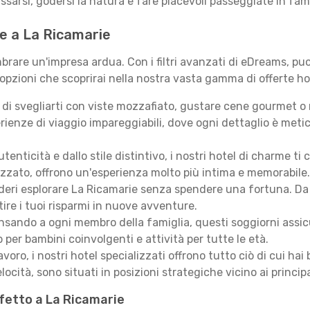
assarsi, godersi la natura e fare piacevoli passeggiate in fami
 te a La Ricamarie
rare un'impresa ardua. Con i filtri avanzati di eDreams, puoi
 opzioni che scoprirai nella nostra vasta gamma di offerte ho
i svegliarti con viste mozzafiato, gustare cene gourmet o ril
ienze di viaggio impareggiabili, dove ogni dettaglio è meti
autenticità e dallo stile distintivo, i nostri hotel di charme
izzato, offrono un'esperienza molto più intima e memorabile.
eri esplorare La Ricamarie senza spendere una fortuna. Da ac
ire i tuoi risparmi in nuove avventure.
sando a ogni membro della famiglia, questi soggiorni assicur
 per bambini coinvolgenti e attività per tutte le età.
lavoro, i nostri hotel specializzati offrono tutto ciò di cui h
locità, sono situati in posizioni strategiche vicino ai principal
rfetto a La Ricamarie