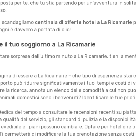
posta per te, che tu stia partendo per un'avventura in solit
so.
le: scandagliamo
centinaia di offerte hotel a La Ricamarie
p
gni è davvero a portata di clic!
e il tuo soggiorno a La Ricamarie
itare sorprese dell'ultimo minuto a La Ricamarie, tieni a men
ina di essere a La Ricamarie – che tipo di esperienza stai
porto può ridurre significativamente i tuoi tempi e costi di v
are la ricerca, annota un elenco delle comodità a cui non puo
animali domestici sono i benvenuti? Identificare le tue priori
edica del tempo a consultare le recensioni recenti su piatt
qualità del servizio, gli standard di pulizia e la disponibilità
revedibile e i piani possono cambiare. Optare per hotel che of
Ti permetterà di modificare la tua prenotazione senza costi