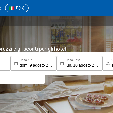
o
IT
(€)
rezzi e gli sconti per gli hotel
Check-in
Check-out
O