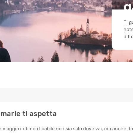
g
Ti g
hote
diff
camarie ti aspetta
n viaggio indimenticabile non sia solo dove vai, ma anche do