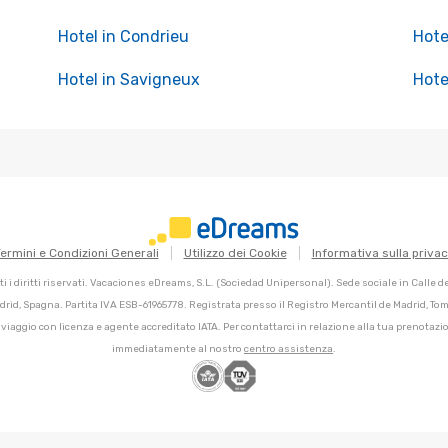
Hotel in Condrieu
Hote
Hotel in Savigneux
Hote
ermini e Condizioni Generali
Utilizzo dei Cookie
Informativa sulla priva
 i diritti riservati. Vacaciones eDreams, S.L. (Sociedad Unipersonal). Sede sociale in Calle 
adrid, Spagna. Partita IVA ESB-61965778. Registrata presso il Registro Mercantil de Madrid, Tomo
 viaggio con licenza e agente accreditato IATA. Per contattarci in relazione alla tua prenotazio
immediatamente al nostro
centro assistenza
.