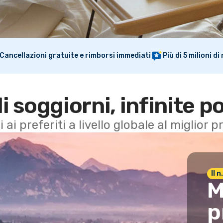
Cancellazioni gratuite e rimborsi immediati
Più di 5 milioni d
di soggiorni, infinite po
i ai preferiti a livello globale al miglior
Il 
M
p