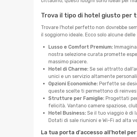
cittadino, questi luoghi sono ideali per ril
Trova il tipo di hotel giusto per
Trovare l'hotel perfetto non dovrebbe semb
il soggiorno ideale. Ecco solo alcune delle
Lusso e Comfort Premium:
Immagina d
nostra selezione curata promette esper
massimo piacere.
Hotel di Charme:
Se sei attratto dall'
unici e un servizio altamente personal
Opzioni Economiche:
Perfette se desid
queste scelte ti permettono di reinvest
Strutture per Famiglie:
Progettati pen
felicità. Vantano camere spaziose, club
Hotel Business:
Se il tuo viaggio è di 
Dotati di sale riunioni e Wi-Fi ad alta ve
La tua porta d'accesso all'hotel pe