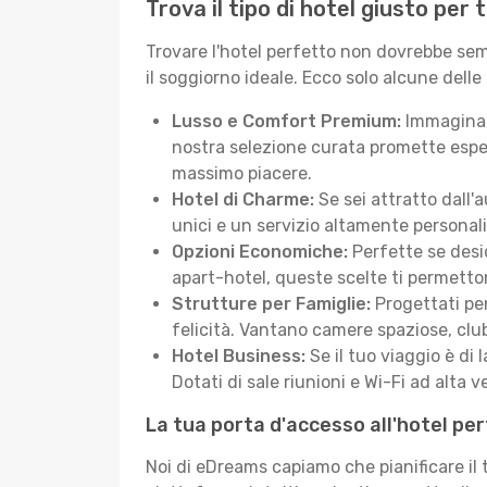
Trova il tipo di hotel giusto pe
Trovare l'hotel perfetto non dovrebbe semb
il soggiorno ideale. Ecco solo alcune delle
Lusso e Comfort Premium:
Immagina d
nostra selezione curata promette esper
massimo piacere.
Hotel di Charme:
Se sei attratto dall'
unici e un servizio altamente personal
Opzioni Economiche:
Perfette se desi
apart-hotel, queste scelte ti permetton
Strutture per Famiglie:
Progettati pen
felicità. Vantano camere spaziose, club
Hotel Business:
Se il tuo viaggio è di 
Dotati di sale riunioni e Wi-Fi ad alta ve
La tua porta d'accesso all'hotel p
Noi di eDreams capiamo che pianificare il