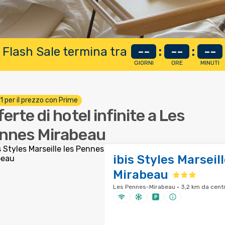
 Flash Sale termina tra
--
:
--
:
--
GIORNI
ORE
MINUTI
 1 per il prezzo con Prime
ferte di hotel infinite a Les
nnes Mirabeau
ibis Styles Marseil
Mirabeau
Les Pennes-Mirabeau · 3,2 km da centr