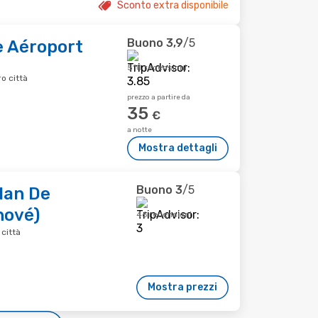
Sconto extra disponibile
Buono
3,9
/5
e Aéroport
510 recensioni
o città
prezzo a partire da
35
€
a notte
Mostra dettagli
Buono
3
/5
lan De
nové)
46 recensioni
città
Mostra prezzi