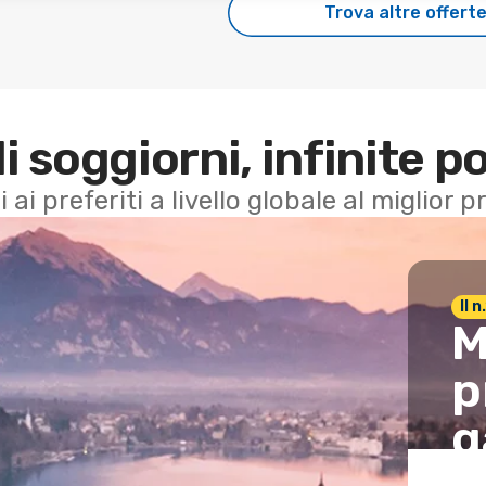
Trova altre offert
di soggiorni, infinite po
i ai preferiti a livello globale al miglior
Il 
M
p
g