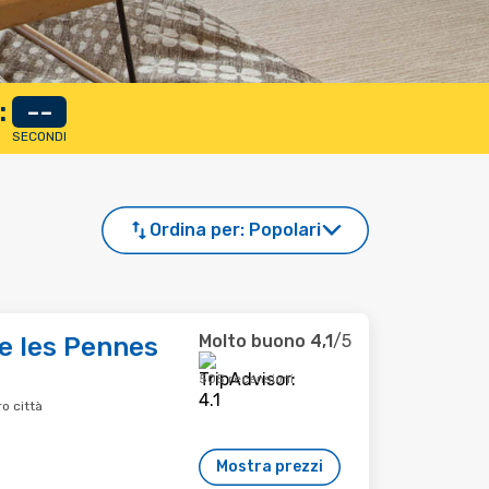
:
--
SECONDI
Ordina per:
Popolari
Molto buono
4,1
/5
le les Pennes
505 recensioni
o città
Mostra prezzi