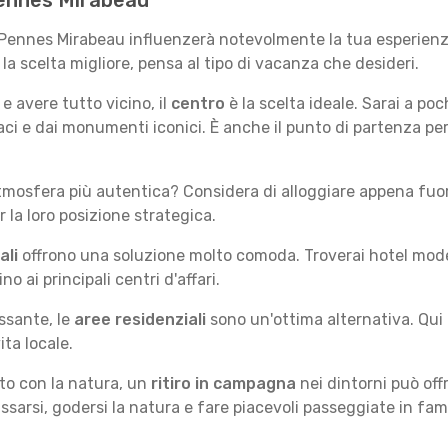
 Pennes Mirabeau
s Pennes Mirabeau influenzerà notevolmente la tua esperienz
e la scelta migliore, pensa al tipo di vacanza che desideri.
e avere tutto vicino, il
centro
è la scelta ideale. Sarai a poch
ivaci e dai monumenti iconici. È anche il punto di partenza p
mosfera più autentica? Considera di alloggiare appena fuori
la loro posizione strategica.
ali
offrono una soluzione molto comoda. Troverai hotel moderni
no ai principali centri d'affari.
ssante, le
aree residenziali
sono un'ottima alternativa. Qui 
ita locale.
tto con la natura, un
ritiro in campagna
nei dintorni può off
assarsi, godersi la natura e fare piacevoli passeggiate in fami