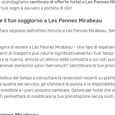
le: scandagliamo
centinaia di offerte hotel a Les Pennes M
tuoi sogni è davvero a portata di clic!
re il tuo soggiorno a Les Pennes Mirabeau
itare sorprese dell'ultimo minuto a Les Pennes Mirabeau, tien
ina di essere a Les Pennes Mirabeau – che tipo di esperie
nti di trasporto può ridurre significativamente i tuoi tempi e
are la ricerca, annota un elenco delle comodità a cui non puo
animali domestici sono i benvenuti? Identificare le tue priori
edica del tempo a consultare le recensioni recenti su piatt
qualità del servizio, gli standard di pulizia e la disponibilità
revedibile e i piani possono cambiare. Optare per hotel che of
Ti permetterà di modificare la tua prenotazione senza costi