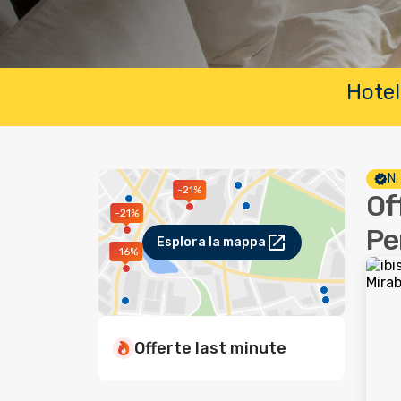
Hotel
N.
-21%
Of
-21%
Pe
Esplora la mappa
-16%
Offerte last minute