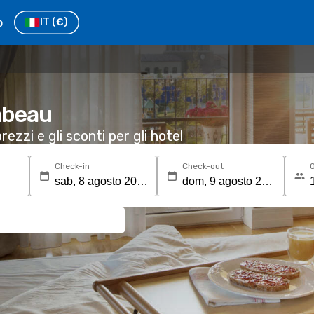
o
IT
(€)
abeau
rezzi e gli sconti per gli hotel
Check-in
Check-out
O