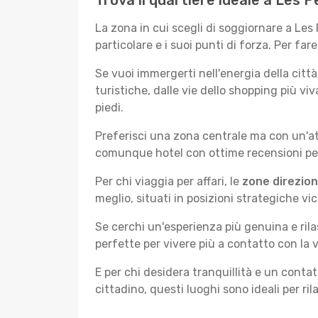
Trova il quartiere ideale a Les
La zona in cui scegli di soggiornare a Le
particolare e i suoi punti di forza. Per far
Se vuoi immergerti nell'energia della città 
turistiche, dalle vie dello shopping più v
piedi.
Preferisci una zona centrale ma con un'at
comunque hotel con ottime recensioni per 
Per chi viaggia per affari, le
zone direzion
meglio, situati in posizioni strategiche vici
Se cerchi un'esperienza più genuina e rila
perfette per vivere più a contatto con la v
E per chi desidera tranquillità e un conta
cittadino, questi luoghi sono ideali per ril