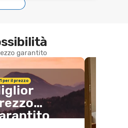
e
ssibilità
 prezzo garantito
n.1 per il prezzo
iglior
rezzo
arantito