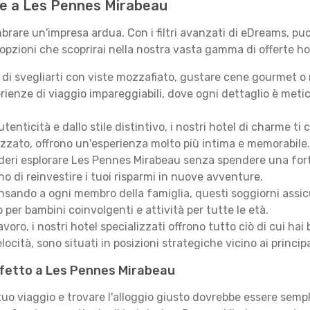
r te a Les Pennes Mirabeau
rare un'impresa ardua. Con i filtri avanzati di eDreams, puoi
 opzioni che scoprirai nella nostra vasta gamma di offerte ho
i svegliarti con viste mozzafiato, gustare cene gourmet o ril
ienze di viaggio impareggiabili, dove ogni dettaglio è meti
autenticità e dallo stile distintivo, i nostri hotel di charme
izzato, offrono un'esperienza molto più intima e memorabile.
deri esplorare Les Pennes Mirabeau senza spendere una fortun
o di reinvestire i tuoi risparmi in nuove avventure.
sando a ogni membro della famiglia, questi soggiorni assicur
 per bambini coinvolgenti e attività per tutte le età.
lavoro, i nostri hotel specializzati offrono tutto ciò di cui h
locità, sono situati in posizioni strategiche vicino ai principal
erfetto a Les Pennes Mirabeau
 tuo viaggio e trovare l'alloggio giusto dovrebbe essere sem