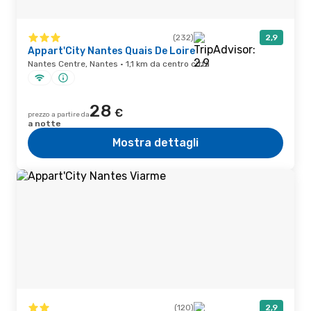
(232)
2,9
Appart'City Nantes Quais De Loire
Nantes Centre, Nantes · 1,1 km da centro città
28
€
prezzo a partire da
a notte
Mostra dettagli
(120)
2,9