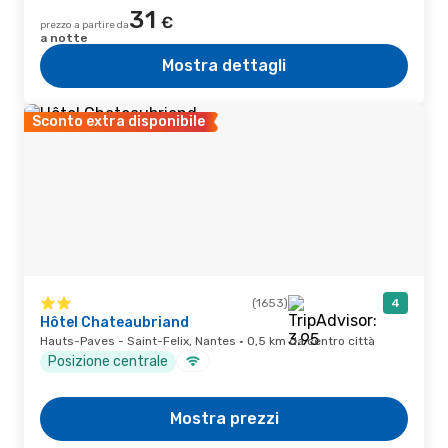
31
€
prezzo a partire da
a notte
Mostra dettagli
Sconto extra disponibile
(1653)
4
Hôtel Chateaubriand
Hauts-Paves - Saint-Felix, Nantes · 0,5 km da centro città
Posizione centrale
Mostra prezzi