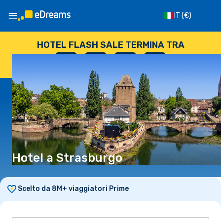
IT
(€)
HOTEL FLASH SALE TERMINA TRA
--
:
--
:
--
:
--
GIORNI
ORE
MINUTI
SECONDI
Hotel a Strasburgo
Scelto da 8M+ viaggiatori Prime