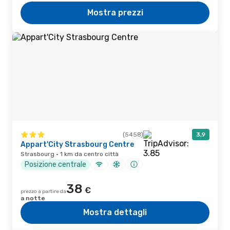
Mostra prezzi
(5458)
3,9
Appart'City Strasbourg Centre
Strasbourg · 1 km da centro città
Posizione centrale
38
€
prezzo a partire da
a notte
Mostra dettagli