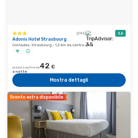
(295)
3,5
Adonis Hotel Strasbourg
Contades, Strasbourg · 1,2 km da centro città
42
€
prezzo a partire da
a notte
Mostra dettagli
Sconto extra disponibile