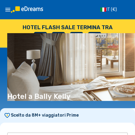
IT
(€)
HOTEL FLASH SALE TERMINA TRA
--
:
--
:
--
:
--
GIORNI
ORE
MINUTI
SECONDI
Hotel a Bally Kelly
Scelto da 8M+ viaggiatori Prime