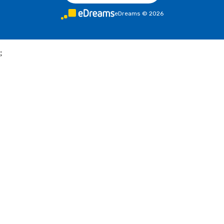
eDreams
©
2026
;