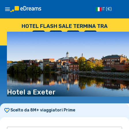
IT
(€)
HOTEL FLASH SALE TERMINA TRA
--
:
--
:
--
:
--
GIORNI
ORE
MINUTI
SECONDI
Hotel a Exeter
Scelto da 8M+ viaggiatori Prime