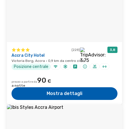
(228)
3,8
Accra City Hotel
Victoria Borg, Accra · 0,9 km da centro città
Posizione centrale
90
€
prezzo a partire da
a notte
Mostra dettagli