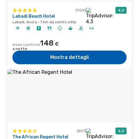
(1159)
4,3
Labadi Beach Hotel
Labadi, Accra · 7 km da centro città
148
€
prezzo a partire da
a notte
Mostra dettagli
(807)
4,3
The African Regent Hotel