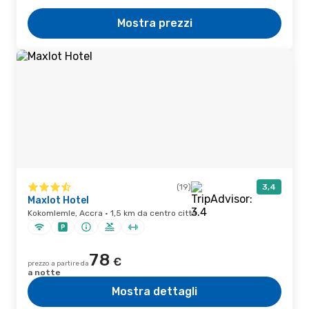
Mostra prezzi
(19)
3,4
Maxlot Hotel
Kokomlemle, Accra · 1,5 km da centro città
78
€
prezzo a partire da
a notte
Mostra dettagli