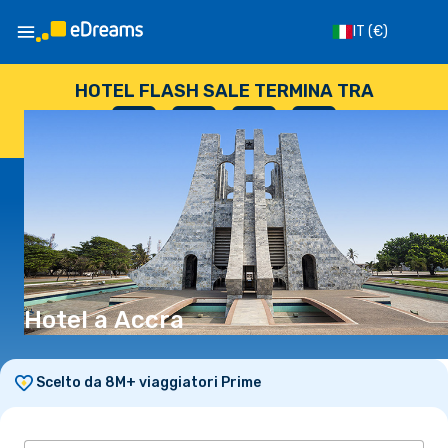
IT
(€)
HOTEL FLASH SALE TERMINA TRA
--
:
--
:
--
:
--
GIORNI
ORE
MINUTI
SECONDI
Hotel a Accra
Scelto da 8M+ viaggiatori Prime