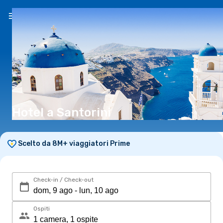
IT
(€)
Hotel a Santorini
Scelto da 8M+ viaggiatori Prime
Check-in / Check-out
Ospiti