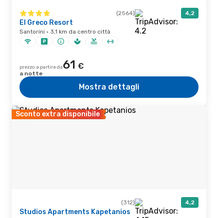
(2564)
4,2
El Greco Resort
Santorini · 3,1 km da centro città
61
€
prezzo a partire da
a notte
Mostra dettagli
Sconto extra disponibile
(312)
4,2
Studios Apartments Kapetanios