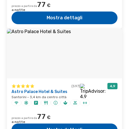
77
€
prezzo a partire da
a notte
Mostra dettagli
(597)
4,9
Astro Palace Hotel & Suites
Santorini · 3,4 km da centro città
77
€
prezzo a partire da
a notte