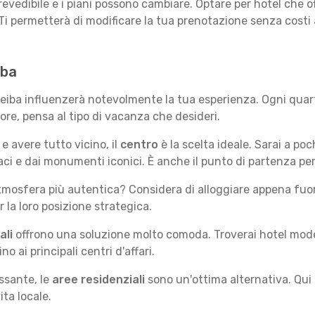
revedibile e i piani possono cambiare. Optare per hotel che of
Ti permetterà di modificare la tua prenotazione senza costi
iba
Ceiba influenzerà notevolmente la tua esperienza. Ogni quart
iore, pensa al tipo di vacanza che desideri.
e avere tutto vicino, il
centro
è la scelta ideale. Sarai a poch
vaci e dai monumenti iconici. È anche il punto di partenza per
mosfera più autentica? Considera di alloggiare appena fuori
la loro posizione strategica.
ali
offrono una soluzione molto comoda. Troverai hotel moderni
no ai principali centri d'affari.
ssante, le
aree residenziali
sono un'ottima alternativa. Qui 
ita locale.