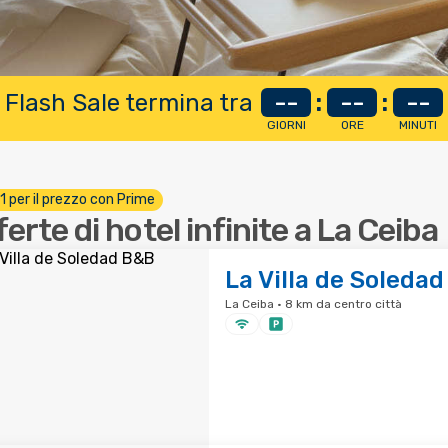
 Flash Sale termina tra
--
:
--
:
--
GIORNI
ORE
MINUTI
 1 per il prezzo con Prime
ferte di hotel infinite a La Ceiba
La Villa de Soleda
La Ceiba · 8 km da centro città