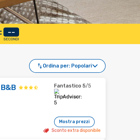
:
--
SECONDI
Ordina per:
Popolari
Fantastico
5
/5
d B&B
35 recensioni
Mostra prezzi
Sconto extra disponibile