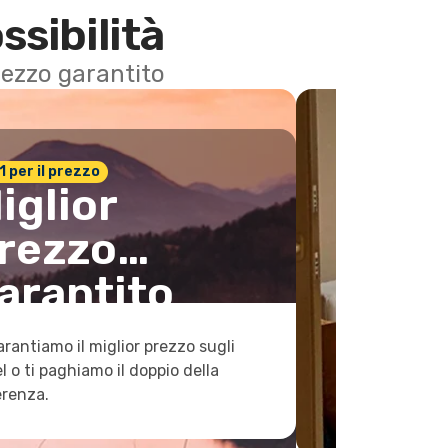
ssibilità
 prezzo garantito
n.1 per il prezzo
iglior
rezzo
arantito
arantiamo il miglior prezzo sugli
l o ti paghiamo il doppio della
erenza.