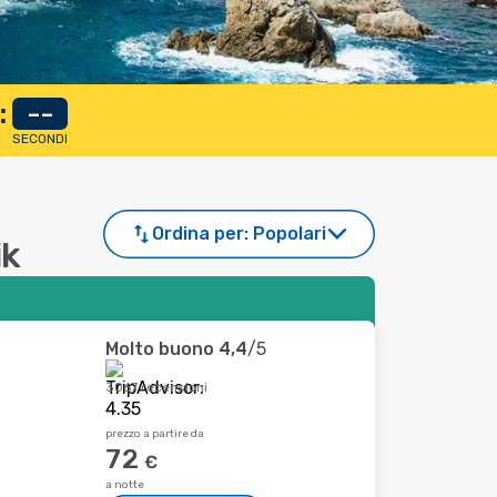
:
--
SECONDI
Ordina per:
Popolari
ik
Molto buono
4,4
/5
3067 recensioni
prezzo a partire da
72
€
a notte