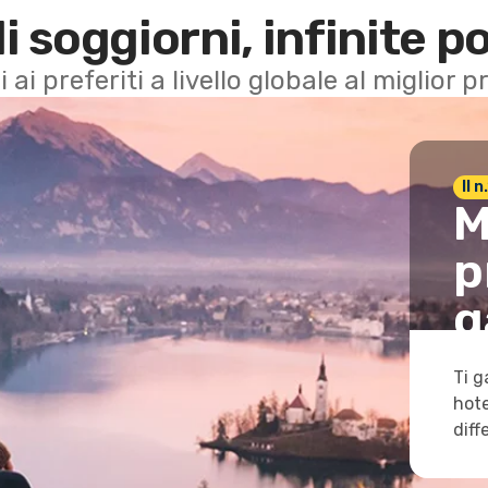
di soggiorni, infinite po
i ai preferiti a livello globale al miglior
Il 
M
p
g
Ti g
hote
diff