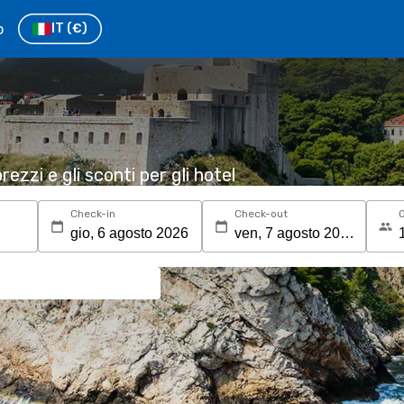
o
IT
(€)
rezzi e gli sconti per gli hotel
Check-in
Check-out
O