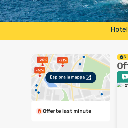
Hotel
N.
-20%
-21%
Of
-16%
Esplora la mappa
Offerte last minute