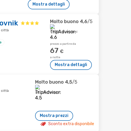
Mostra dettagli
Molto buono
4,6
/5
ovnik
 città
4902 recensioni
prezzo a partire da
67
€
a notte
Mostra dettagli
Molto buono
4,5
/5
 città
200 recensioni
Mostra prezzi
Sconto extra disponibile