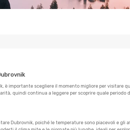
Dubrovnik
k, è importante scegliere il momento migliore per visitare q
iarità, quindi continua a leggere per scoprire quale periodo 
are Dubrovnik, poiché le temperature sono piacevoli e gli af
erti il clima mite e le giornate più lunghe, ideali per esplor