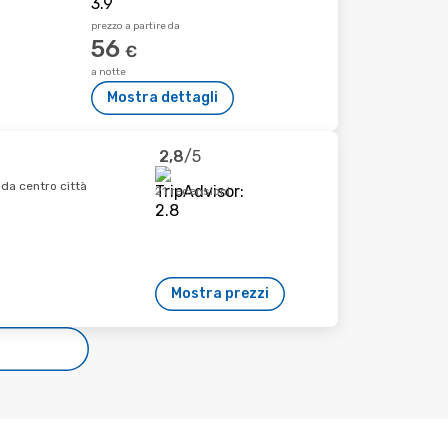
prezzo a partire da
56
€
a notte
Mostra dettagli
2,8
/5
 da centro città
21 recensioni
Mostra prezzi
e