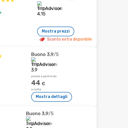
1272 recensioni
Mostra prezzi
Sconto extra disponibile
Buono
3,9
/5
1395 recensioni
prezzo a partire da
44
€
a notte
Mostra dettagli
Buono
3,9
/5
2652 recensioni