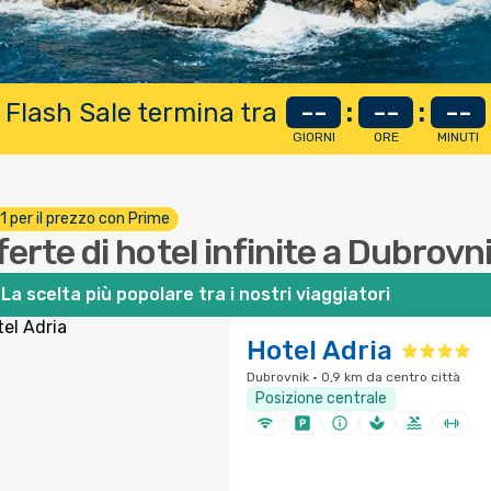
 Flash Sale termina tra
--
:
--
:
--
GIORNI
ORE
MINUTI
 1 per il prezzo con Prime
ferte di hotel infinite a Dubrovn
La scelta più popolare tra i nostri viaggiatori
Hotel Adria
Dubrovnik · 0,9 km da centro città
Posizione centrale