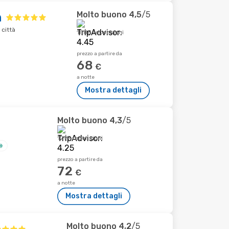
Molto buono
4,5
/5
n
 città
1888 recensioni
prezzo a partire da
68
€
a notte
Mostra dettagli
Molto buono
4,3
/5
1297 recensioni
prezzo a partire da
72
€
a notte
Mostra dettagli
Molto buono
4,2
/5