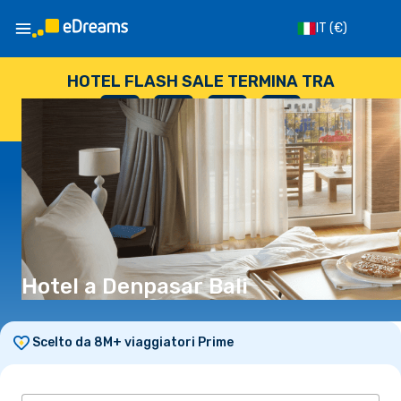
IT
(€)
HOTEL FLASH SALE TERMINA TRA
--
:
--
:
--
:
--
GIORNI
ORE
MINUTI
SECONDI
Hotel a Denpasar Bali
Scelto da 8M+ viaggiatori Prime