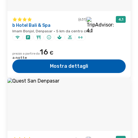
(631)
4,1
b Hotel Bali & Spa
Imam Bonjol, Denpasar · 5 km da centro città
16
€
prezzo a partire da
a notte
Mostra dettagli