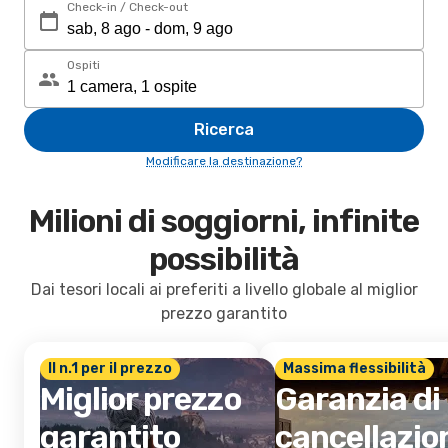
Check-in / Check-out
Ospiti
Ricerca
Modificare la destinazione?
Milioni di soggiorni, infinite
possibilità
Dai tesori locali ai preferiti a livello globale al miglior
prezzo garantito
Il n.1 per il prezzo
Massima flessibilità
Miglior prezzo
Garanzia di
garantito
cancellazio