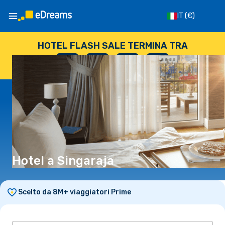
IT
(€)
HOTEL FLASH SALE TERMINA TRA
--
:
--
:
--
:
--
GIORNI
ORE
MINUTI
SECONDI
Hotel a Singaraja
Scelto da 8M+ viaggiatori Prime