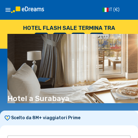
IT
(€)
HOTEL FLASH SALE TERMINA TRA
--
:
--
:
--
:
--
GIORNI
ORE
MINUTI
SECONDI
Hotel a Surabaya
Scelto da 8M+ viaggiatori Prime