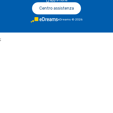
app iPhone
Centro assistenza
eDreams
©
2026
;