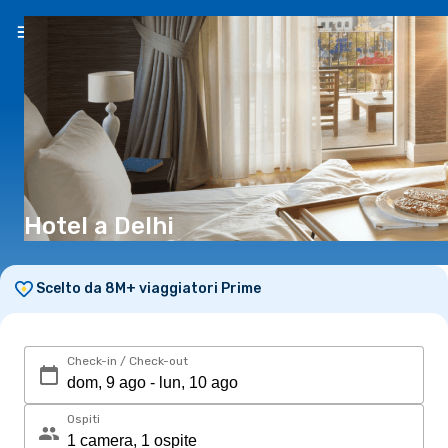
IT
(€)
Hotel a Delhi
Scelto da 8M+ viaggiatori Prime
Check-in / Check-out
Ospiti