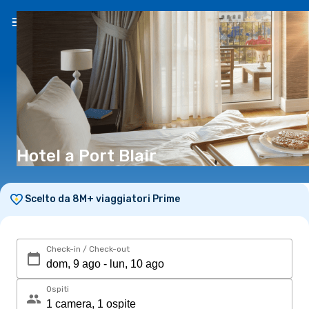
IT
(€)
Hotel a Port Blair
Scelto da 8M+ viaggiatori Prime
Check-in / Check-out
Ospiti