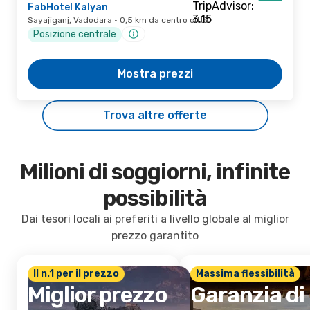
FabHotel Kalyan
Sayajiganj, Vadodara · 0,5 km da centro città
Posizione centrale
Mostra prezzi
Trova altre offerte
Milioni di soggiorni, infinite
possibilità
Dai tesori locali ai preferiti a livello globale al miglior
prezzo garantito
Il n.1 per il prezzo
Massima flessibilità
Miglior prezzo
Garanzia di