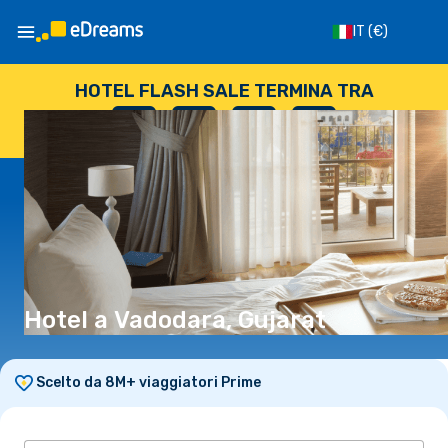
IT
(€)
HOTEL FLASH SALE TERMINA TRA
--
:
--
:
--
:
--
GIORNI
ORE
MINUTI
SECONDI
Hotel a Vadodara, Gujarat
Scelto da 8M+ viaggiatori Prime