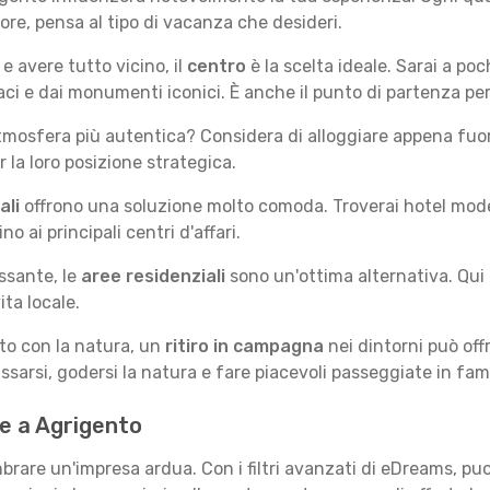
iore, pensa al tipo di vacanza che desideri.
e avere tutto vicino, il
centro
è la scelta ideale. Sarai a poch
vaci e dai monumenti iconici. È anche il punto di partenza pe
mosfera più autentica? Considera di alloggiare appena fuori
la loro posizione strategica.
ali
offrono una soluzione molto comoda. Troverai hotel moderni
no ai principali centri d'affari.
ssante, le
aree residenziali
sono un'ottima alternativa. Qui 
ita locale.
tto con la natura, un
ritiro in campagna
nei dintorni può off
assarsi, godersi la natura e fare piacevoli passeggiate in fami
 te a Agrigento
rare un'impresa ardua. Con i filtri avanzati di eDreams, puoi