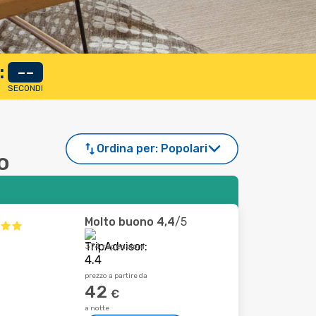
:
--
SECONDI
Ordina per:
Popolari
o
Molto buono
4,4
/5
374 recensioni
prezzo a partire da
42
€
a notte