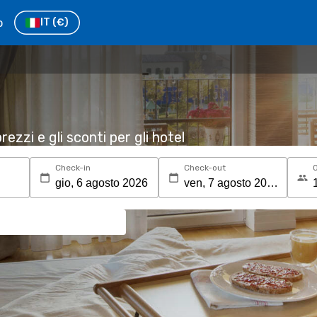
o
IT
(€)
rezzi e gli sconti per gli hotel
Check-in
Check-out
O