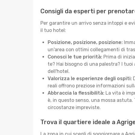
Consigli da esperti per prenotar
Per garantire un arrivo senza intoppi e ev
il tuo hotel:
Posizione, posizione, posizione:
Immag
un'area con ottimi collegamenti di tras
Conosci le tue priorità:
Prima di inizi
te? Hai bisogno di una palestra? I tuoi 
dell'hotel.
Valorizza le esperienze degli ospiti:
D
reali offrono preziose informazioni sulla 
Abbraccia la flessibilità:
La vita è imp
è, in questo senso, una mossa astuta. 
circostanze impreviste.
Trova il quartiere ideale a Agrig
La zona in cui scegli di soggiornare a Agr