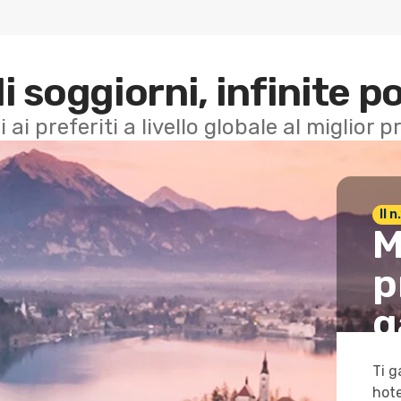
di soggiorni, infinite po
i ai preferiti a livello globale al miglior
Il 
M
p
g
Ti g
hote