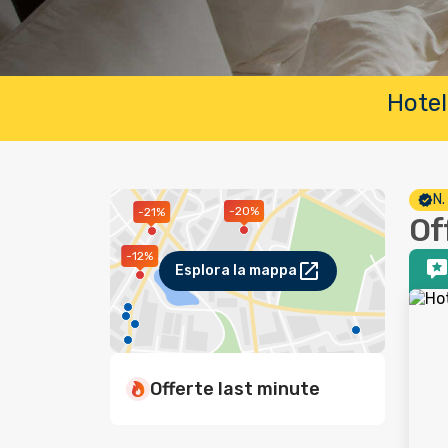
Hotel
N.
-20%
-21%
Of
-12%
Esplora la mappa
Offerte last minute