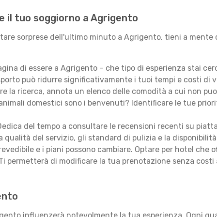
e il tuo soggiorno a Agrigento
itare sorprese dell'ultimo minuto a Agrigento, tieni a mente
ina di essere a Agrigento – che tipo di esperienza stai ce
porto può ridurre significativamente i tuoi tempi e costi di v
are la ricerca, annota un elenco delle comodità a cui non puo
animali domestici sono i benvenuti? Identificare le tue priori
edica del tempo a consultare le recensioni recenti su piatt
qualità del servizio, gli standard di pulizia e la disponibilità
revedibile e i piani possono cambiare. Optare per hotel che of
Ti permetterà di modificare la tua prenotazione senza costi
ento
igento influenzerà notevolmente la tua esperienza. Ogni quar