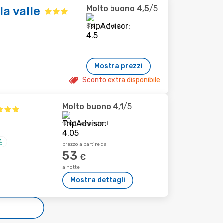
Molto buono
4,5
/5
la valle
83 recensioni
Mostra prezzi
Sconto extra disponibile
Molto buono
4,1
/5
1505 recensioni
prezzo a partire da
53
€
a notte
Mostra dettagli
e