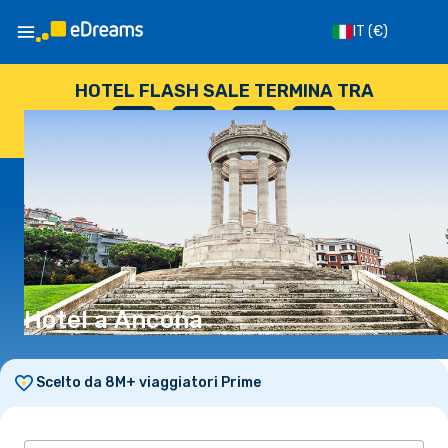
IT
(€)
HOTEL FLASH SALE TERMINA TRA
--
:
--
:
--
:
--
GIORNI
ORE
MINUTI
SECONDI
Hotel a Ancona
Scelto da 8M+ viaggiatori Prime