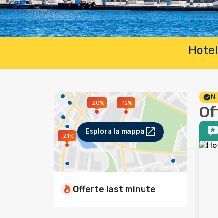
Hotel
N.
-12%
-20%
Off
Esplora la mappa
-21%
Offerte last minute