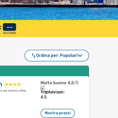
:
--
SECONDI
Ordina per:
Popolari
Molto buono
4,5
/5
n
km da centro città
1400 recensioni
Mostra prezzi