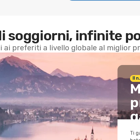
di soggiorni, infinite po
i ai preferiti a livello globale al miglior
Il 
M
p
g
Ti g