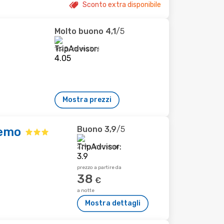
Sconto extra disponibile
Molto buono
4,1
/5
1625 recensioni
Mostra prezzi
Buono
3,9
/5
Nemo
279 recensioni
prezzo a partire da
38
€
a notte
Mostra dettagli