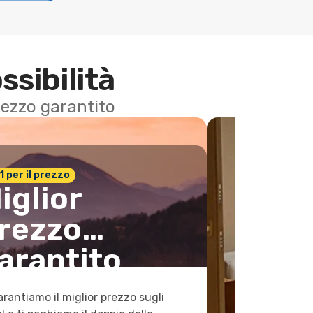
ssibilità
 prezzo garantito
n.1 per il prezzo
iglior
rezzo
arantito
arantiamo il miglior prezzo sugli