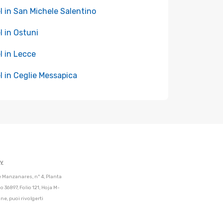
l in San Michele Salentino
l in Ostuni
l in Lecce
l in Ceglie Messapica
cy
de Manzanares, nº 4, Planta
 36897, Folio 121, Hoja M-
ne, puoi rivolgerti