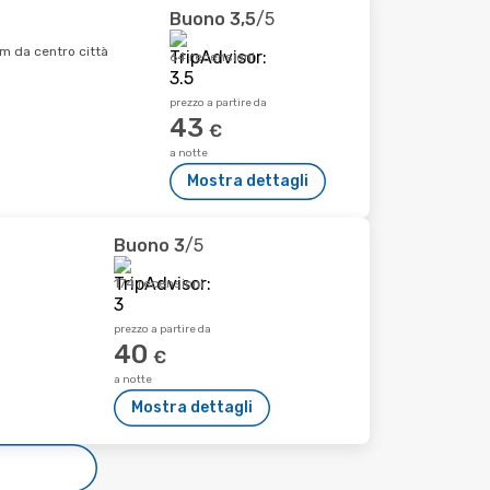
Buono
3,5
/5
 km da centro città
64 recensioni
prezzo a partire da
43
€
a notte
Mostra dettagli
Buono
3
/5
174 recensioni
prezzo a partire da
40
€
a notte
Mostra dettagli
e