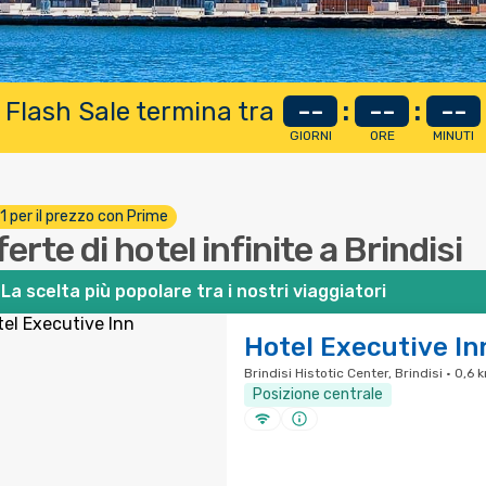
 Flash Sale termina tra
--
:
--
:
--
GIORNI
ORE
MINUTI
 1 per il prezzo con Prime
erte di hotel infinite a Brindisi
La scelta più popolare tra i nostri viaggiatori
Hotel Executive In
Brindisi Histotic Center, Brindisi · 0,6 
Posizione centrale