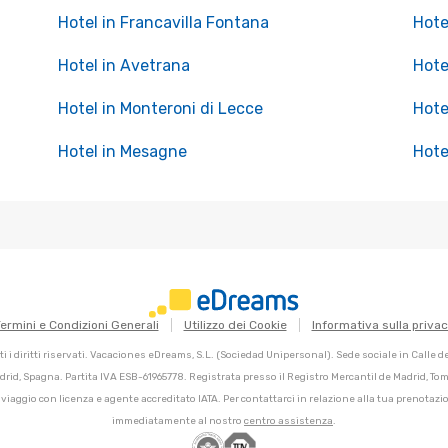
Hotel in Francavilla Fontana
Hote
Hotel in Avetrana
Hote
Hotel in Monteroni di Lecce
Hote
Hotel in Mesagne
Hote
ermini e Condizioni Generali
Utilizzo dei Cookie
Informativa sulla priva
 i diritti riservati. Vacaciones eDreams, S.L. (Sociedad Unipersonal). Sede sociale in Calle 
adrid, Spagna. Partita IVA ESB-61965778. Registrata presso il Registro Mercantil de Madrid, Tomo
 viaggio con licenza e agente accreditato IATA. Per contattarci in relazione alla tua prenotazio
immediatamente al nostro
centro assistenza
.