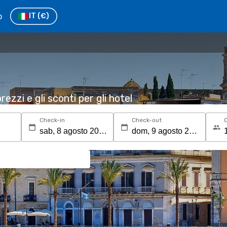
o
IT
(€)
rezzi e gli sconti per gli hotel
Check-in
Check-out
O