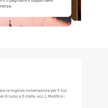
l o ti paghiamo il doppio della
erenza.
re la migliore sistemazione per il tuo
di lusso a 5 stelle, ecc.), Modifica i