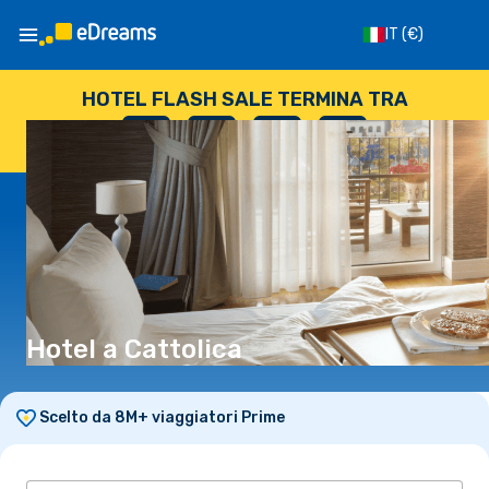
IT
(€)
HOTEL FLASH SALE TERMINA TRA
--
:
--
:
--
:
--
GIORNI
ORE
MINUTI
SECONDI
Hotel a Cattolica
Scelto da 8M+ viaggiatori Prime