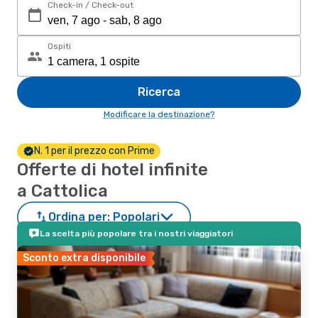
Check-in / Check-out
Ospiti
Ricerca
Modificare la destinazione?
N. 1 per il prezzo con Prime
Offerte di hotel infinite
a Cattolica
Ordina per:
Popolari
La scelta più popolare tra i nostri viaggiatori
Sconto extra disponibile