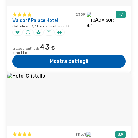
(2389)
4,1
Waldorf Palace Hotel
Cattolica · 1,7 km da centro città
43
€
prezzo a partire da
a notte
Mostra dettagli
(1157)
3,9