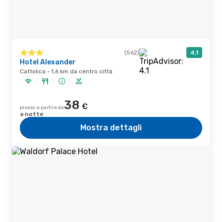
(562)
4,1
Hotel Alexander
Cattolica · 1,6 km da centro città
38
€
prezzo a partire da
a notte
Mostra dettagli