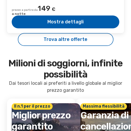
149
€
prezzo a partire da
a notte
Mostra dettagli
Trova altre offerte
Milioni di soggiorni, infinite
possibilità
Dai tesori locali ai preferiti a livello globale al miglior
prezzo garantito
Il n.1 per il prezzo
Massima flessibilità
Miglior prezzo
Garanzia di
garantito
cancellazio