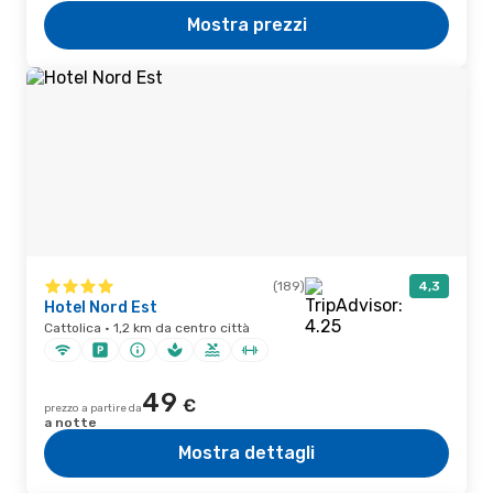
Mostra prezzi
(189)
4,3
Hotel Nord Est
Cattolica · 1,2 km da centro città
49
€
prezzo a partire da
a notte
Mostra dettagli