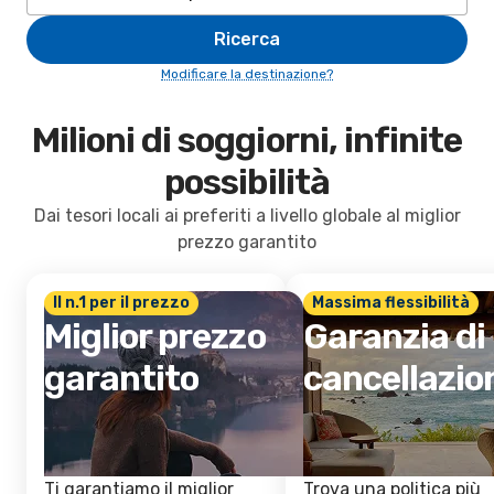
Ricerca
Modificare la destinazione?
Milioni di soggiorni, infinite
possibilità
Dai tesori locali ai preferiti a livello globale al miglior
prezzo garantito
Il n.1 per il prezzo
Massima flessibilità
Miglior prezzo
Garanzia di
garantito
cancellazio
Ti garantiamo il miglior
Trova una politica più