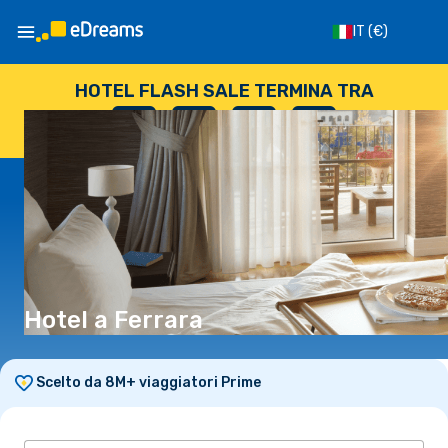
IT
(€)
HOTEL FLASH SALE TERMINA TRA
--
:
--
:
--
:
--
GIORNI
ORE
MINUTI
SECONDI
Hotel a Ferrara
Scelto da 8M+ viaggiatori Prime