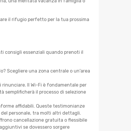
aria, una meritata vacanza in famiglia o
re il rifugio perfetto per la tua prossima
i consigli essenziali quando prenoti il
do? Scegliere una zona centrale o un'area
i rinunciare. Il Wi-Fi è fondamentale per
tà semplificherà il processo di selezione
aforme affidabili. Queste testimonianze
 del personale, tra molti altri dettagli.
frono cancellazione gratuita o flessibile
 aggiuntivi se dovessero sorgere