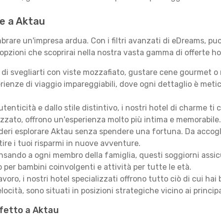
te a Aktau
rare un'impresa ardua. Con i filtri avanzati di eDreams, puoi
 opzioni che scoprirai nella nostra vasta gamma di offerte ho
i svegliarti con viste mozzafiato, gustare cene gourmet o ril
ienze di viaggio impareggiabili, dove ogni dettaglio è meti
autenticità e dallo stile distintivo, i nostri hotel di charme
izzato, offrono un'esperienza molto più intima e memorabile.
eri esplorare Aktau senza spendere una fortuna. Da accoglien
ire i tuoi risparmi in nuove avventure.
sando a ogni membro della famiglia, questi soggiorni assicur
 per bambini coinvolgenti e attività per tutte le età.
lavoro, i nostri hotel specializzati offrono tutto ciò di cui h
locità, sono situati in posizioni strategiche vicino ai principal
rfetto a Aktau