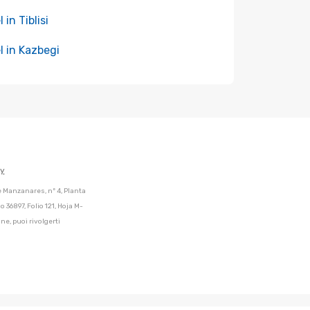
 in Tiblisi
l in Kazbegi
cy
de Manzanares, nº 4, Planta
 36897, Folio 121, Hoja M-
ne, puoi rivolgerti