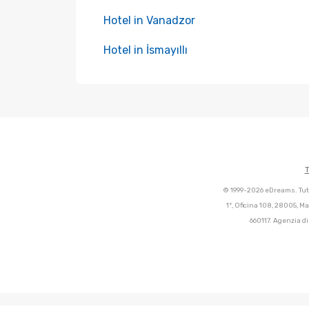
Hotel in Vanadzor
Hotel in İsmayıllı
T
© 1999-2026 eDreams. Tutti
1º, Oficina 108, 28005, M
660117. Agenzia di