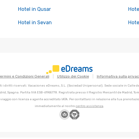
Hotel in Qusar
Hotel
Hotel in Sevan
Hote
ermini e Condizioni Generali
Utilizzo dei Cookie
Informativa sulla priva
 i diritti riservati. Vacaciones eDreams, S.L. (Sociedad Unipersonal). Sede sociale in Calle 
adrid, Spagna. Partita IVA ESB-61965778. Registrata presso il Registro Mercantil de Madrid, Tomo
 viaggio con licenza e agente accreditato IATA. Per contattarci in relazione alla tua prenotazio
immediatamente al nostro
centro assistenza
.