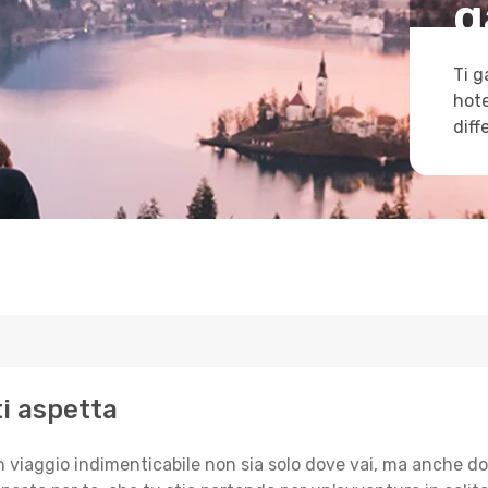
g
Ti g
hote
diff
ti aspetta
n viaggio indimenticabile non sia solo dove vai, ma anche do