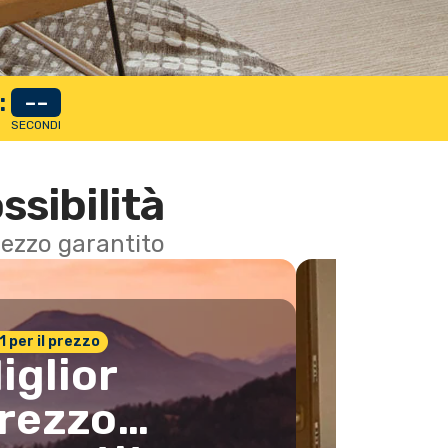
:
--
SECONDI
ssibilità
 prezzo garantito
n.1 per il prezzo
iglior
rezzo