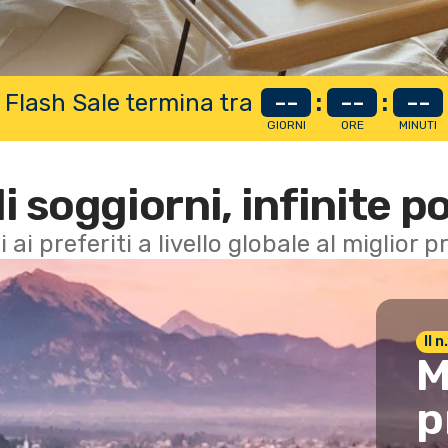
 Flash Sale termina tra
--
:
--
:
--
GIORNI
ORE
MINUTI
di soggiorni, infinite po
i ai preferiti a livello globale al miglior
Il 
M
p