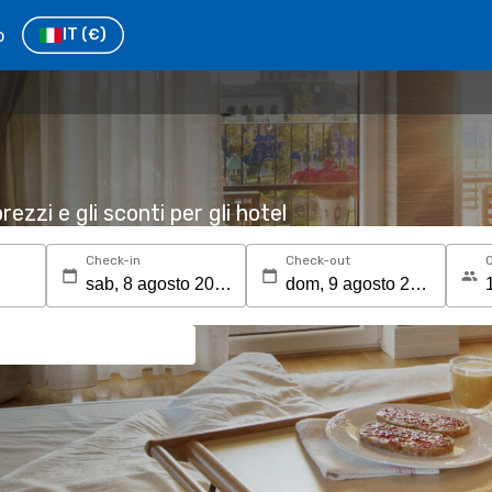
o
IT
(€)
rezzi e gli sconti per gli hotel
Check-in
Check-out
O