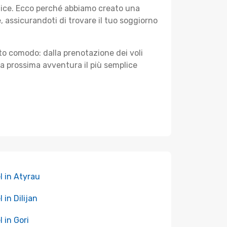
plice. Ecco perché abbiamo creato una
assicurandoti di trovare il tuo soggiorno
sto comodo: dalla prenotazione dei voli
tua prossima avventura il più semplice
l in Atyrau
 in Dilijan
l in Gori