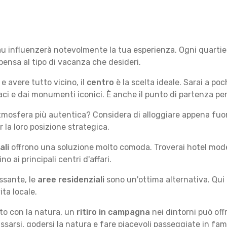
au influenzerà notevolmente la tua esperienza. Ogni quartier
 pensa al tipo di vacanza che desideri.
e avere tutto vicino, il
centro
è la scelta ideale. Sarai a poch
vaci e dai monumenti iconici. È anche il punto di partenza per
mosfera più autentica? Considera di alloggiare appena fuori
la loro posizione strategica.
ali
offrono una soluzione molto comoda. Troverai hotel moderni
no ai principali centri d'affari.
ssante, le
aree residenziali
sono un'ottima alternativa. Qui 
ita locale.
tto con la natura, un
ritiro in campagna
nei dintorni può off
assarsi, godersi la natura e fare piacevoli passeggiate in fami