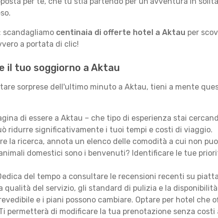
posta per te, che tu stia partendo per un'avventura in solit
so.
le: scandagliamo
centinaia di offerte hotel a Aktau
per scova
vero a portata di clic!
e il tuo soggiorno a Aktau
itare sorprese dell'ultimo minuto a Aktau, tieni a mente quest
ina di essere a Aktau – che tipo di esperienza stai cercan
ò ridurre significativamente i tuoi tempi e costi di viaggio.
are la ricerca, annota un elenco delle comodità a cui non puo
animali domestici sono i benvenuti? Identificare le tue priori
edica del tempo a consultare le recensioni recenti su piatt
qualità del servizio, gli standard di pulizia e la disponibilità
revedibile e i piani possono cambiare. Optare per hotel che of
Ti permetterà di modificare la tua prenotazione senza costi