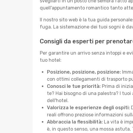
svegliarti in un posto che sembra fatto ap
quell'appuntamento romantico tanto atte
Il nostro sito web è la tua guida persona
fuga. La sistemazione dei tuoi sogni è dav
Consigli da esperti per prenotar
Per garantire un arrivo senza intoppi e ev
tuo hotel:
Posizione, posizione, posizione:
Immag
con ottimi collegamenti di trasporto pu
Conosci le tue priorità:
Prima di inizi
te? Hai bisogno di una palestra? I tuoi 
dell'hotel.
Valorizza le esperienze degli ospiti:
D
reali offrono preziose informazioni sulla 
Abbraccia la flessibilità:
La vita è imp
è, in questo senso, una mossa astuta. 